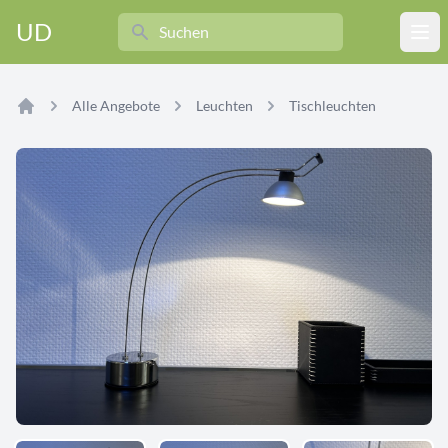
Search
UD
Ope
Alle Angebote
Leuchten
Tischleuchten
Home