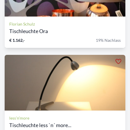
Florian Schulz
Tischleuchte Ora
€ 1.162,-
19% Nachlass
less’n’more
Tischleuchte less `n´ more...