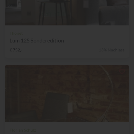
Thonet
Lum 125 Sonderedition
€ 752,-
13% Nachlass
Florian Schulz