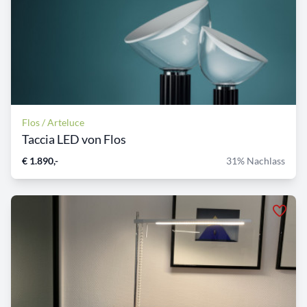
Flos / Arteluce
Taccia LED von Flos
€ 1.890,-
31% Nachlass