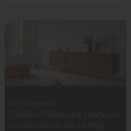
USED-DESIGN BLOG
Zwischen Sideboard, Lowboard
und Kommode: Die richtige