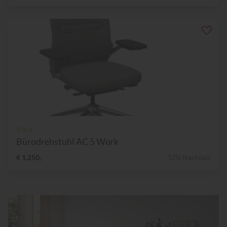
Vitra
Bürodrehstuhl AC 5 Work
€ 1.250,-
32% Nachlass