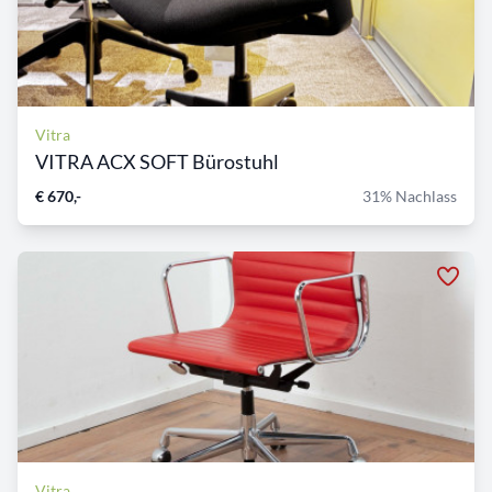
Vitra
VITRA ACX SOFT Bürostuhl
€ 670,-
31% Nachlass
Vitra