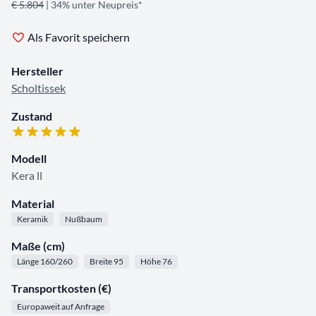
€ 5.804
| 34% unter Neupreis*
Als Favorit speichern
Hersteller
Scholtissek
Zustand
Modell
Kera ll
Material
Keramik
Nußbaum
Maße (cm)
Länge 160/260
Breite 95
Höhe 76
Transportkosten (€)
Europaweit auf Anfrage