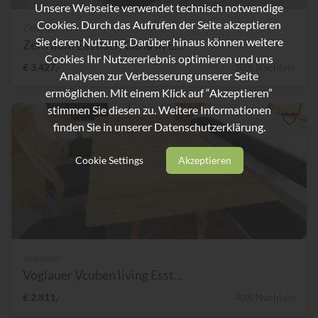
Unsere Webseite verwendet technisch notwendige
Cookies. Durch das Aufrufen der Seite akzeptieren
Zeitraum Möbel
Sie deren Nutzung. Darüber hinaus können weitere
Zeitraum Esstisch Cena in E...
Cookies Ihr Nutzererlebnis optimieren und uns
€ 3.427,-
20% Nachlass
Analysen zur Verbesserung unserer Seite
ermöglichen. Mit einem Klick auf “Akzeptieren”
stimmen Sie diesen zu. Weitere Informationen
finden Sie in unserer
Datenschutzerklärung.
Cookie Settings
Akzeptieren
Voglauer
Voglauer Vcuben living Esst...
€ 2.811,-
40% Nachlass