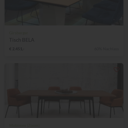
Girsberger
Tisch BELA
€ 2.451,-
60% Nachlass
Mobimex (Zoom)