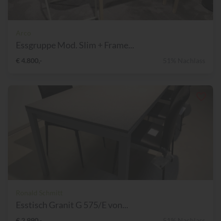
Arco
Essgruppe Mod. Slim + Frame...
€ 4.800,-
51% Nachlass
Ronald Schmitt
Esstisch Granit G 575/E von...
€ 2.990,-
51% Nachlass