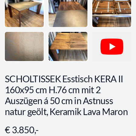
SCHOLTISSEK Esstisch KERA II
160x95 cm H.76 cm mit 2
Auszügen á 50 cm in Astnuss
natur geölt, Keramik Lava Maron
€ 3.850,-
Angebotsinformationen