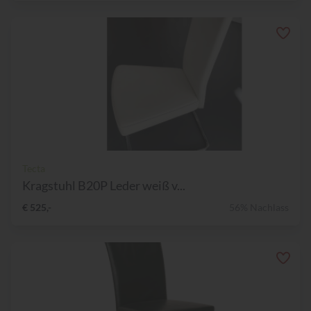
Tecta
Kragstuhl B20P Leder weiß v...
€ 525,-
56% Nachlass