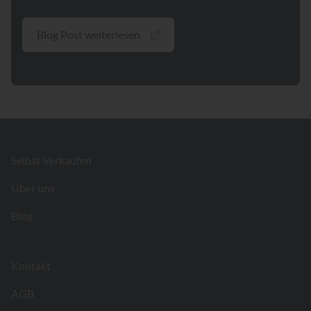
Blog Post weiterlesen
Footer
Selbst Verkaufen
Über uns
Blog
Kontakt
AGB