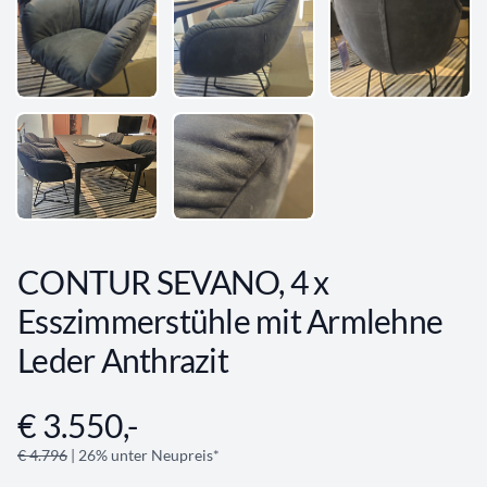
CONTUR SEVANO, 4 x
Esszimmerstühle mit Armlehne
Leder Anthrazit
€ 3.550,-
Angebotsinformationen
€ 4.796
| 26% unter Neupreis*