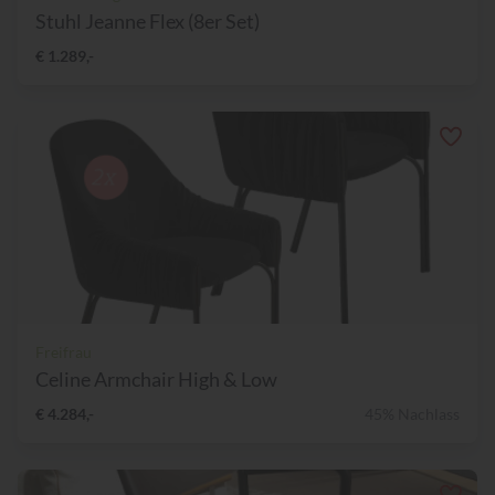
Stuhl Jeanne Flex (8er Set)
€ 1.289,-
Freifrau
Celine Armchair High & Low
€ 4.284,-
45% Nachlass