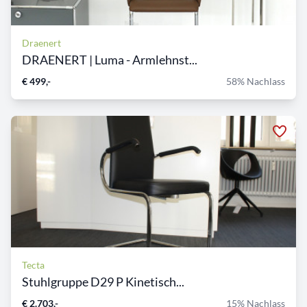
Draenert
DRAENERT | Luma - Armlehnst...
€ 499,-
58% Nachlass
Tecta
Stuhlgruppe D29 P Kinetisch...
€ 2.703,-
15% Nachlass