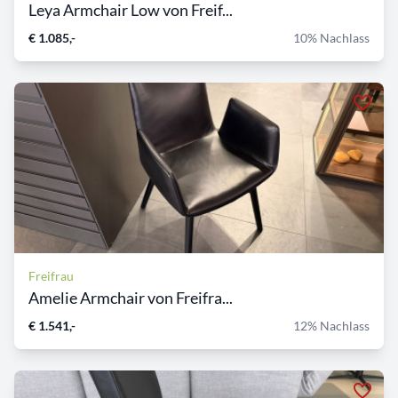
Leya Armchair Low von Freif...
€ 1.085,-
10% Nachlass
Freifrau
Amelie Armchair von Freifra...
€ 1.541,-
12% Nachlass