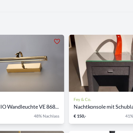
Fey & Co.
O Wandleuchte VE 868...
Nachtkonsole mit Schubla
48% Nachlass
€ 150,-
41%