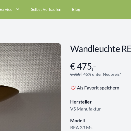
Service
Selbst Verkaufen
Blog
Wandleuchte RE
€ 475,-
Angebotsinformationen
€ 860
| 45% unter Neupreis*
Als Favorit speichern
Hersteller
VS Manufaktur
Modell
REA 33 Ms