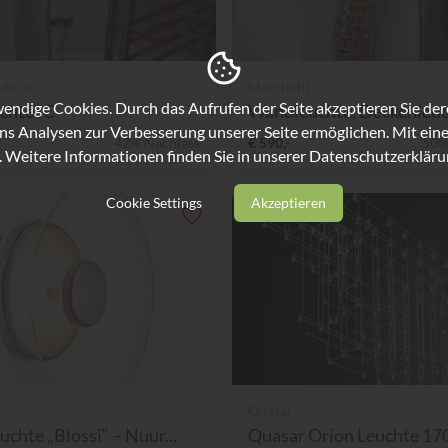
teluce
Marchetti
ndige Cookies. Durch das Aufrufen der Seite akzeptieren Sie de
chte IC
Wandleuchte, Deckenleuch
ns Analysen zur Verbesserung unserer Seite ermöglichen. Mit eine
42% Nachlass
€ 590,-
50%
. Weitere Informationen finden Sie in unserer
Datenschutzerkläru
Cookie Settings
Akzeptieren
Quasar
chte „Blossi“ – Nuur...
Quasar Orion Leuchte 17