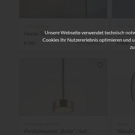
CTO Lighting
Flos / Ar
Unsere Webseite verwendet technisch notwe
Heron Table Leuchte
Stehleu
Cookies Ihr Nutzererlebnis optimieren und u
€ 720,-
69% Nachlass
€ 450,-
zu
Giopato&Coombes
Nuura
Pendelleuchte „Bolle“ / Sof...
Wandleu