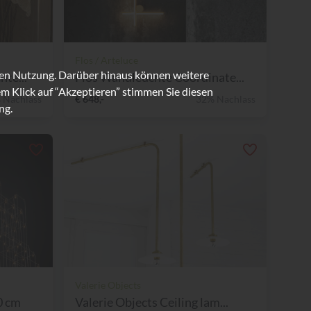
Flos / Arteluce
ren Nutzung. Darüber hinaus können weitere
te...
Flos Wandleuchte Coordinate...
m Klick auf “Akzeptieren” stimmen Sie diesen
 Nachlass
€ 648,-
32% Nachlass
ng.
Valerie Objects
0 cm
Valerie Objects Ceiling lam...