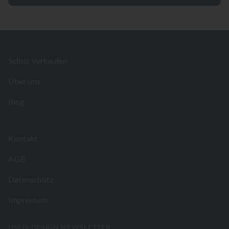
Footer
Selbst Verkaufen
Über uns
Blog
Kontakt
AGB
Datenschutz
Impressum
USED-DESIGN NEWSLETTER