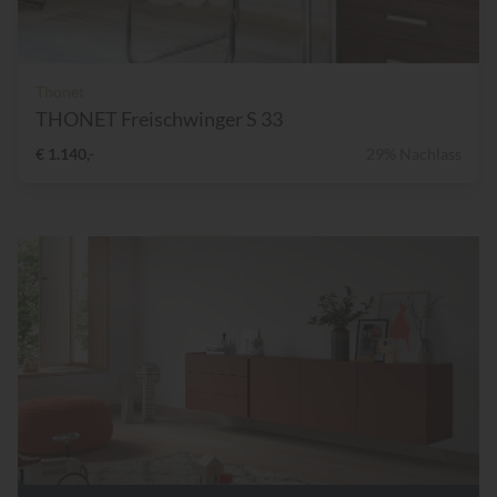
Thonet
THONET Freischwinger S 33
€ 1.140,-
29% Nachlass