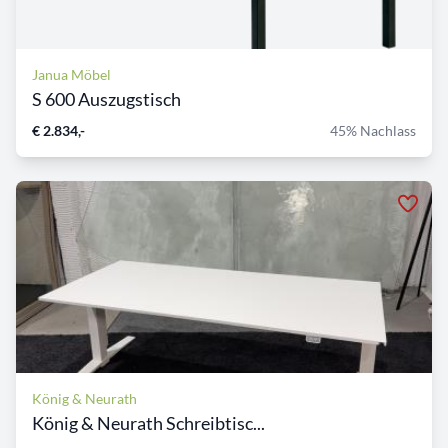
Janua Möbel
S 600 Auszugstisch
€ 2.834,-
45% Nachlass
König & Neurath
König & Neurath Schreibtisc...