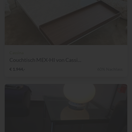
Cassina
Couchtisch MEX-HI von Cassi...
€ 1.944,-
60% Nachlass