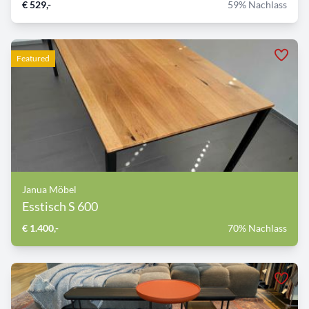
€ 529,-
59% Nachlass
Featured
Janua Möbel
Esstisch S 600
€ 1.400,-
70% Nachlass