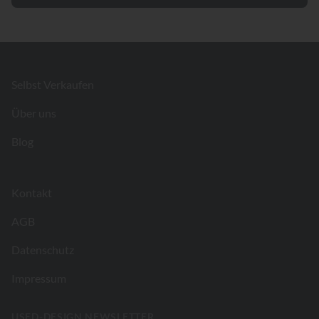
Footer
Selbst Verkaufen
Über uns
Blog
Kontakt
AGB
Datenschutz
Impressum
USED-DESIGN NEWSLETTER