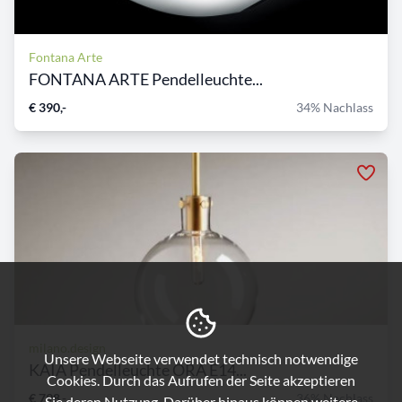
Fontana Arte
FONTANA ARTE Pendelleuchte...
€ 390,-
34% Nachlass
milano.design
Unsere Webseite verwendet technisch notwendige
KAIA Pendelleuchte ORA E14...
Cookies. Durch das Aufrufen der Seite akzeptieren
€ 798,-
36% Nachlass
Sie deren Nutzung. Darüber hinaus können weitere