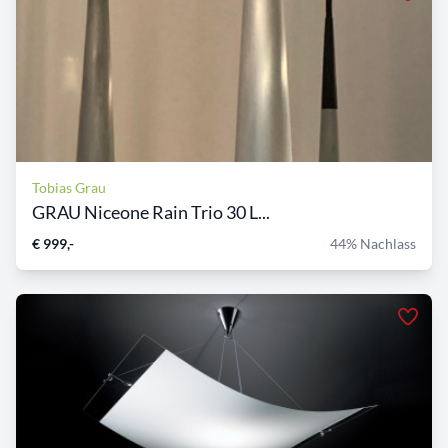
Tobias Grau
GRAU Niceone Rain Trio 30 L...
€ 999,-
44% Nachlass