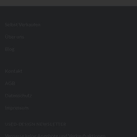
Footer
Selbst Verkaufen
Über uns
Blog
Kontakt
AGB
Datenschutz
Impressum
USED-DESIGN NEWSLETTER
Verpasse keine Angebote und Verkaufsaktionen