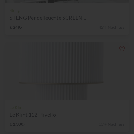
Steng
STENG Pendelleuchte SCREEN...
€ 249,-
42% Nachlass
Le Klint
Le Klint 112 Plivello
€ 1.300,-
35% Nachlass