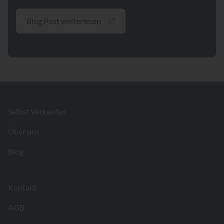
Blog Post weiterlesen
Footer
Selbst Verkaufen
Über uns
Blog
Kontakt
AGB