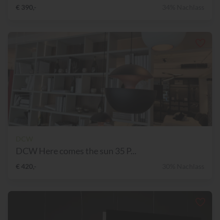
€ 390,-
34% Nachlass
DCW
DCW Here comes the sun 35 P...
€ 420,-
30% Nachlass