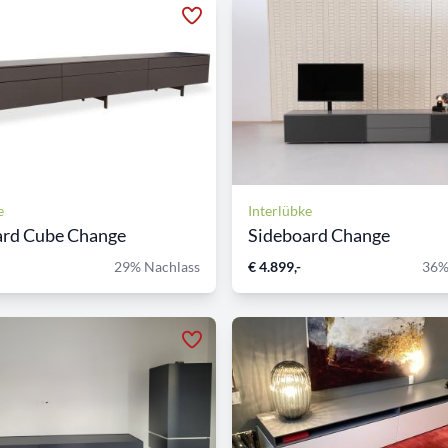
e
Interlübke
ard Cube Change
Sideboard Change
29% Nachlass
€ 4.899,-
36%