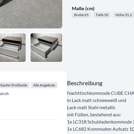
Maße (cm)
Breite 65
Tiefe 50
Höhe 35,2
Beschreibung
käufer Profilseite
Alle Angebote
Nachttischkommode CUBE CH
irch
in Lack matt schneeweiß und
Lack matt Stahl metallic
mit Füßen, bestehend aus:
1x LC318 Schubladenkommode 
1x LC682 Kommoden Aufsatz 10