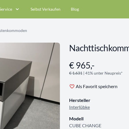
Service
Selbst Verkaufen
Blog
astenkommoden
Nachttischko
€ 965,-
Angebotsinformationen
€ 1.631
| 41% unter Neupreis*
Als Favorit speichern
Hersteller
Interlübke
Modell
CUBE CHANGE