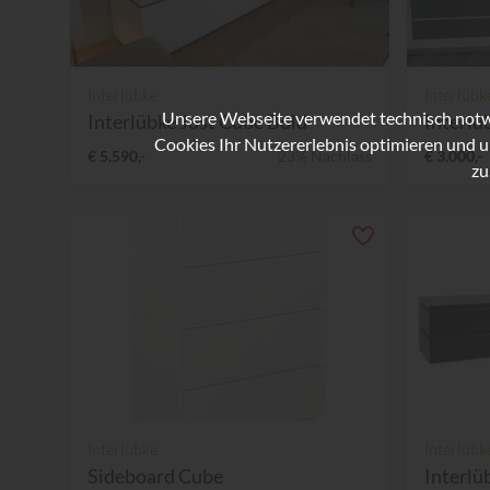
Interlübke
Interlübk
Unsere Webseite verwendet technisch notwe
Interlübke Just Cube Bold
Interlü
Cookies Ihr Nutzererlebnis optimieren und u
€ 5.590,-
23% Nachlass
€ 3.000,-
zu
Interlübke
Interlübk
Sideboard Cube
Interlü