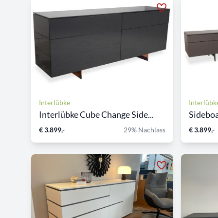
Interlübke
Interlübk
Interlübke Cube Change Side...
Sidebo
€ 3.899,-
29% Nachlass
€ 3.899,-