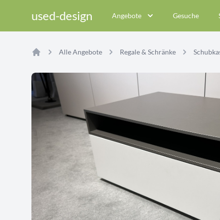
used-design
Angebote
Gesuche
Alle Angebote
Regale & Schränke
Schubk
Home