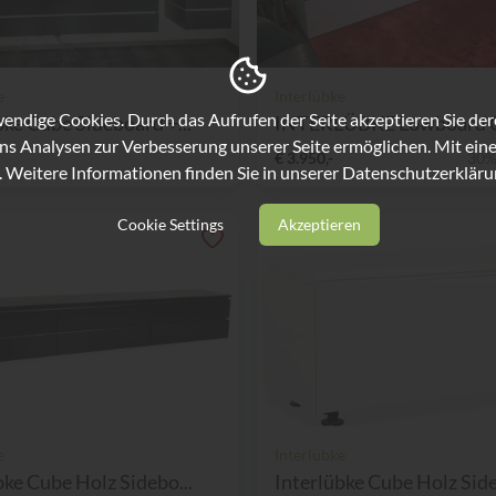
e
Interlübke
ndige Cookies. Durch das Aufrufen der Seite akzeptieren Sie de
bke Cube Sideboard +...
ns Analysen zur Verbesserung unserer Seite ermöglichen. Mit eine
€ 3.950,-
30%
. Weitere Informationen finden Sie in unserer
Datenschutzerkläru
Cookie Settings
Akzeptieren
e
Interlübke
bke Cube Holz Sidebo...
Interlübke Cube Holz Side