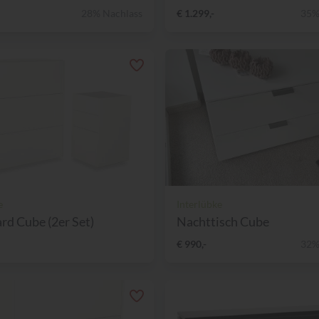
28% Nachlass
€ 1.299,-
35%
e
Interlübke
rd Cube (2er Set)
Nachttisch Cube
€ 990,-
32%