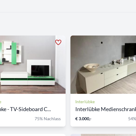
e
Interlübke
bke - TV-Sideboard C...
Interlübke Medienschrank
75% Nachlass
€ 3.000,-
54%