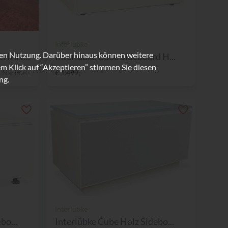
Interlübke
ren Nutzung. Darüber hinaus können weitere
INTERLÜBKE Lowboard CHANGE
Interlübke Cube Sideboard H...
m Klick auf “Akzeptieren” stimmen Sie diesen
 Nachlass
€ 1.499,-
ng.
Interlübke
bo...
Interlübke Cube Holz Sidebo...