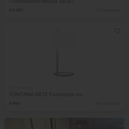
Tischleuchte Fontana 1853/1
€ 1.387,-
12% Nachlass
Fontana Arte
FONTANA ARTE Tischlampe nis...
€ 449,-
28% Nachlass