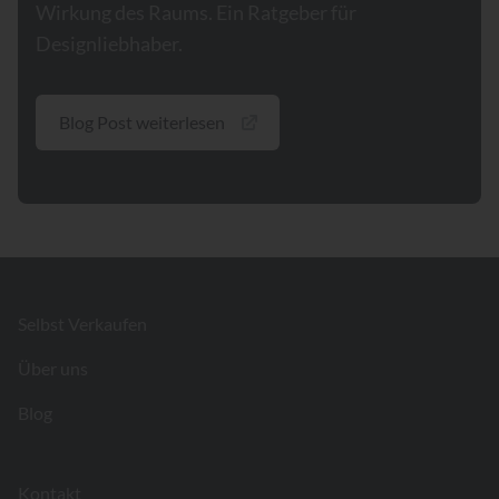
Wirkung des Raums. Ein Ratgeber für
Designliebhaber.
Blog Post weiterlesen
Footer
Selbst Verkaufen
Über uns
Blog
Kontakt