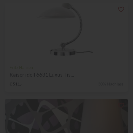
Fritz Hansen
Kaiser idell 6631 Luxus Tis...
€ 511,-
30% Nachlass