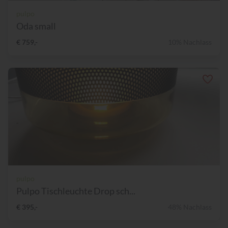
pulpo
Oda small
€ 759,-
10% Nachlass
pulpo
Pulpo Tischleuchte Drop sch...
€ 395,-
48% Nachlass