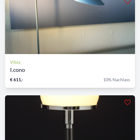
Vibia
I.cono
€ 611,-
10% Nachlass