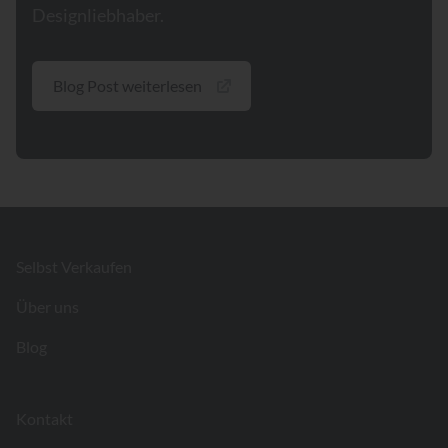
Designliebhaber.
Blog Post weiterlesen
Footer
Selbst Verkaufen
Über uns
Blog
Kontakt