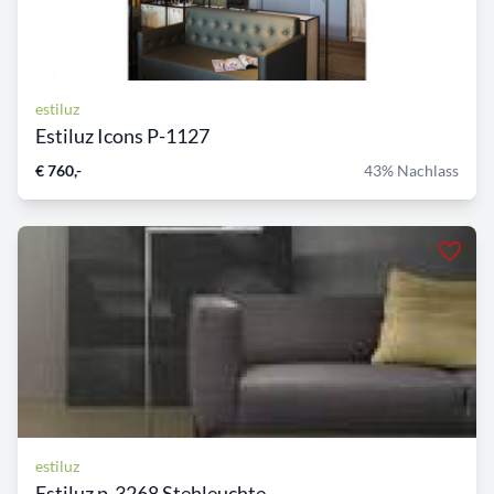
estiluz
Estiluz Icons P-1127
€ 760,-
43% Nachlass
estiluz
Estiluz p-3268 Stehleuchte