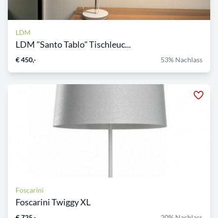
LDM
LDM "Santo Tablo" Tischleuc...
€ 450,-
53% Nachlass
Foscarini
Foscarini Twiggy XL
€ 725,-
20% Nachlass