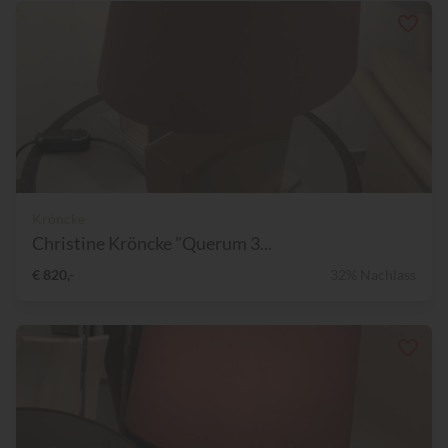
Kröncke
Christine Kröncke "Querum 3...
€ 820,-
32% Nachlass