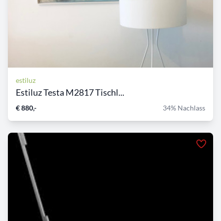
estiluz
Estiluz Testa M2817 Tischl...
€ 880,-
34% Nachlass