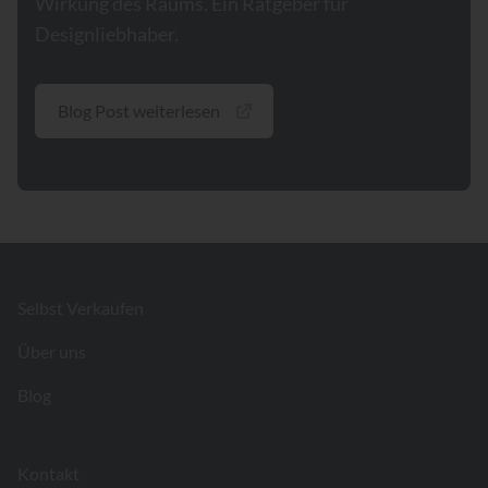
Wirkung des Raums. Ein Ratgeber für
Designliebhaber.
Blog Post weiterlesen
Footer
Selbst Verkaufen
Über uns
Blog
Kontakt