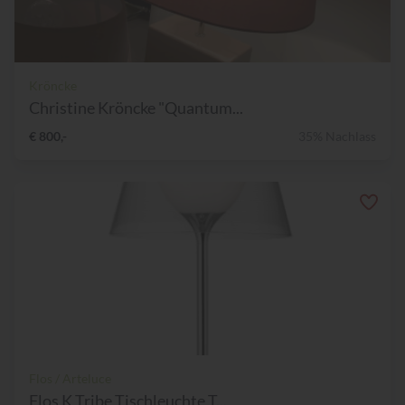
Kröncke
Christine Kröncke "Quantum...
€ 800,-
35% Nachlass
Flos / Arteluce
Flos K Tribe Tischleuchte T...