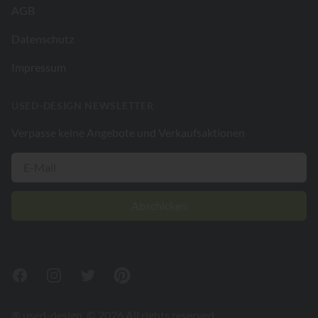
AGB
Datenschutz
Impressum
USED-DESIGN NEWSLETTER
Verpasse keine Angebote und Verkaufsaktionen
Abschicken
Facebook
Instagram
Twitter
Pinterest
® used-design. © 2026 All rights reserved.