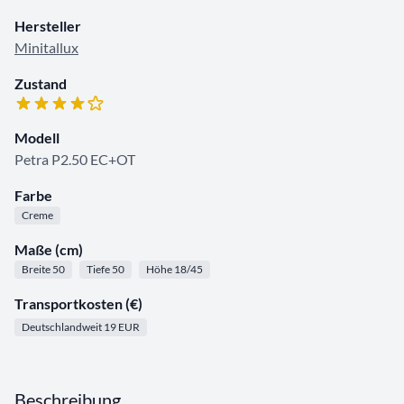
Hersteller
Minitallux
Zustand
Modell
Petra P2.50 EC+OT
Farbe
Creme
Maße (cm)
Breite 50
Tiefe 50
Höhe 18/45
Transportkosten (€)
Deutschlandweit 19 EUR
Beschreibung