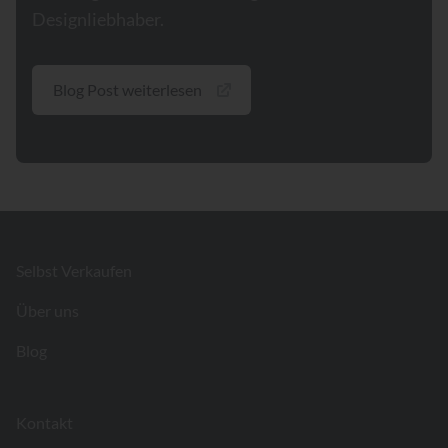
Designliebhaber.
Blog Post weiterlesen
Footer
Selbst Verkaufen
Über uns
Blog
Kontakt