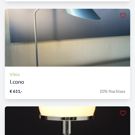
Vibia
I.cono
€ 611,-
10% Nachlass