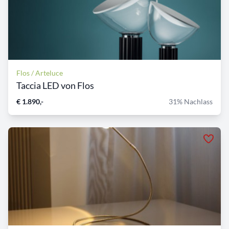
Flos / Arteluce
Taccia LED von Flos
€ 1.890,-
31% Nachlass