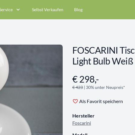
Service
Selbst Verkaufen
Blog
FOSCARINI Tisc
Light Bulb Weiß 
€ 298,-
Angebotsinformationen
€ 423
| 30% unter Neupreis*
Als Favorit speichern
Hersteller
Foscarini
Modell