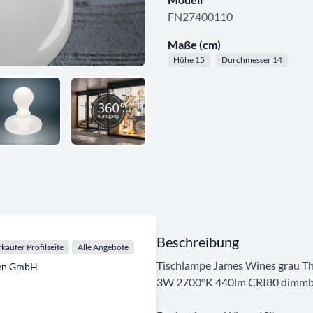
FN27400110
Maße (cm)
Höhe 15
Durchmesser 14
Beschreibung
käufer Profilseite
Alle Angebote
Tischlampe James Wines grau The
ten GmbH
3W 2700°K 440lm CRI80 dimmb