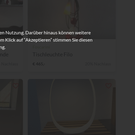
ren Nutzung. Darüber hinaus können weitere
m Klick auf “Akzeptieren” stimmen Sie diesen
ng.
Foscarini
ande
Tischleuchte Filo
 Nachlass
€ 465,-
20% Nachlass