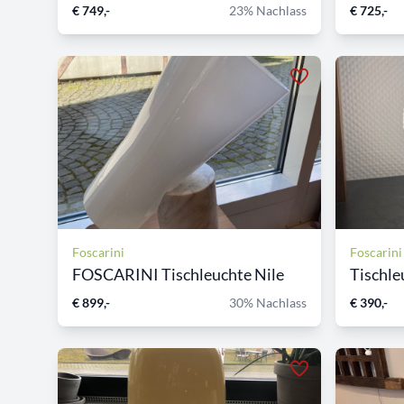
€ 749,-
23% Nachlass
€ 725,-
Foscarini
Foscarini
FOSCARINI Tischleuchte Nile
Tischle
€ 899,-
30% Nachlass
€ 390,-