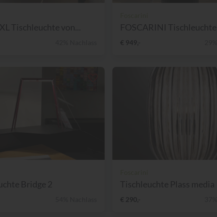
Foscarini
 XL Tischleuchte von...
FOSCARINI Tischleuchte
42% Nachlass
€ 949,-
29%
Foscarini
uchte Bridge 2
Tischleuchte Plass media
54% Nachlass
€ 290,-
37%