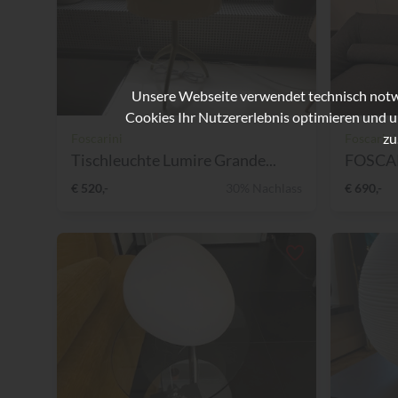
Unsere Webseite verwendet technisch notwe
Cookies Ihr Nutzererlebnis optimieren und u
zu
Foscarini
Foscarini
Tischleuchte Lumire Grande...
€ 520,-
30% Nachlass
€ 690,-