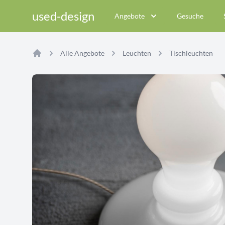
used-design
Angebote
Gesuche
Alle Angebote
Leuchten
Tischleuchten
Home