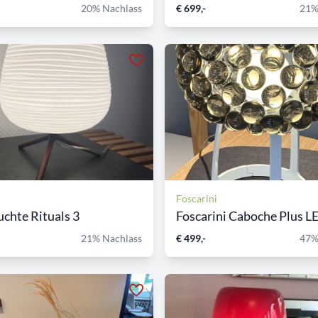
20% Nachlass
€ 699,-
21%
Foscarini
uchte Rituals 3
Foscarini Caboche Plus LE
21% Nachlass
€ 499,-
47%