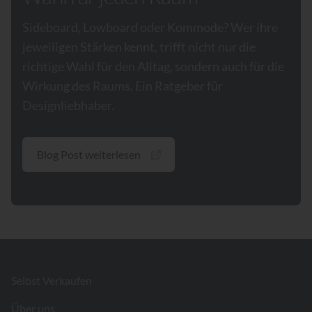
Sideboard, Lowboard oder Kommode? Wer ihre
jeweiligen Stärken kennt, trifft nicht nur die
richtige Wahl für den Alltag, sondern auch für die
Wirkung des Raums. Ein Ratgeber für
Designliebhaber.
Blog Post weiterlesen
Footer
Selbst Verkaufen
Über uns