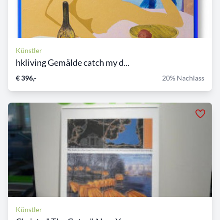
Künstler
hkliving Gemälde catch my d...
€ 396,-
20% Nachlass
Künstler