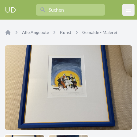
Search
UD
Ope
Alle Angebote
Kunst
Gemälde - Malerei
Home