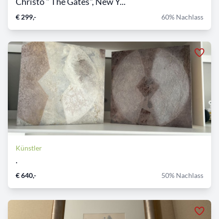
Christo " The Gates", New Y...
€ 299,-
60% Nachlass
Künstler
.
€ 640,-
50% Nachlass