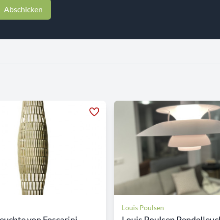
Abschicken
Louis Poulsen
euchte von Foscarini...
Louis Poulsen Pendelleuch