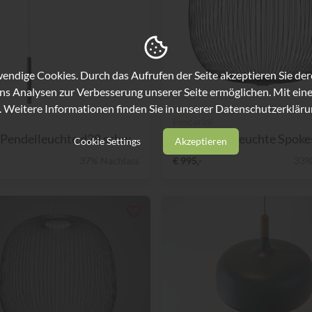
ndige Cookies. Durch das Aufrufen der Seite akzeptieren Sie de
ns Analysen zur Verbesserung unserer Seite ermöglichen. Mit eine
. Weitere Informationen finden Sie in unserer
Datenschutzerkläru
Foscarini
endelleuchte d28 schw...
LED Pendelleuchte Spokes 
Cookie Settings
Akzeptieren
37% Nachlass
€ 995,-
33%