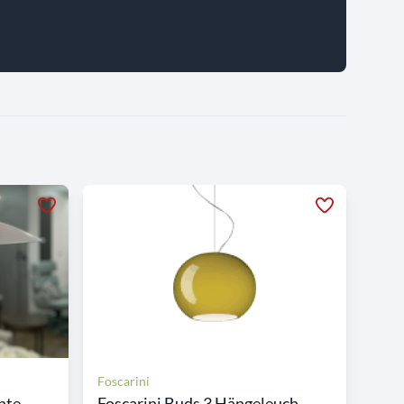
Foscarini
te...
Foscarini Buds 3 Hängeleuch...