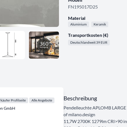
FN195017D25
Material
Aluminium
Keramik
Transportkosten (€)
Deutschlandweit 39 EUR
Beschreibung
käufer Profilseite
Alle Angebote
Pendelleuchte APLOMB LARGE 
ten GmbH
of milano.design
11,7W 2700K 1279lm CRI>90 in