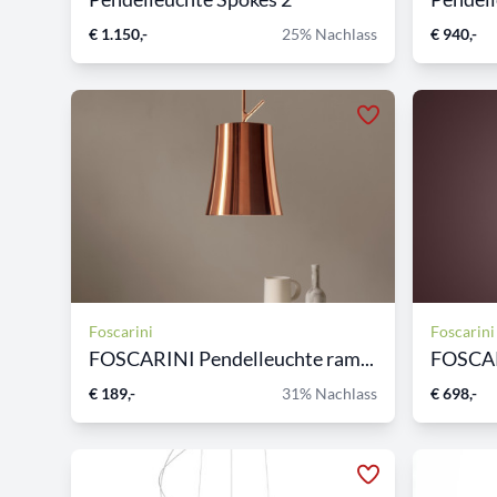
€ 1.150,-
25% Nachlass
€ 940,-
Foscarini
Foscarini
FOSCARINI Pendelleuchte ram...
€ 189,-
31% Nachlass
€ 698,-