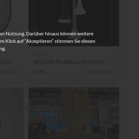
ren Nutzung. Darüber hinaus können weitere
m Klick auf “Akzeptieren” stimmen Sie diesen
ng.
Vistosi
Fo...
VISTOSI Pendelleuchte SISSI...
 Nachlass
€ 198,-
41% Nachlass