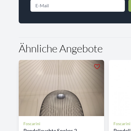
Ähnliche Angebote
Foscarini
Foscarini
Pendelleuchte Spokes 2
Pendell