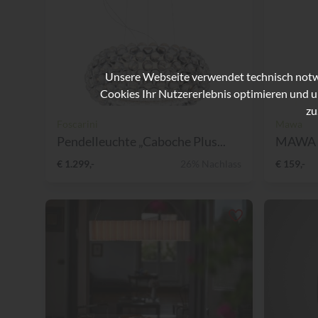
Unsere Webseite verwendet technisch notwe
Cookies Ihr Nutzererlebnis optimieren und u
zu
Foscarini
Mawa
Pendelleuchte „Caboche Plus...
MAWA P
€ 1.299,-
26% Nachlass
€ 159,-