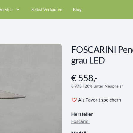
Service
Selbst Verkaufen
Blog
FOSCARINI Pen
grau LED
€ 558,-
Angebotsinformationen
€ 775
| 28% unter Neupreis*
Als Favorit speichern
Hersteller
Foscarini
Modell