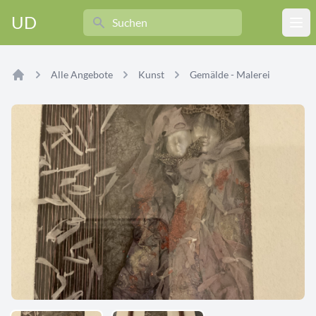
Search
UD
Ope
Alle Angebote
Kunst
Gemälde - Malerei
Home