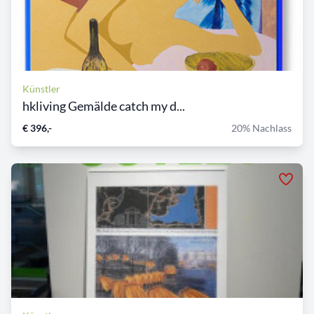
Künstler
hkliving Gemälde catch my d...
€ 396,-
20% Nachlass