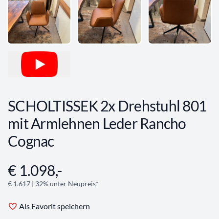
SCHOLTISSEK 2x Drehstuhl 801
mit Armlehnen Leder Rancho
Cognac
€ 1.098,-
Angebotsinformationen
€ 1.617
| 32% unter Neupreis*
Als Favorit speichern