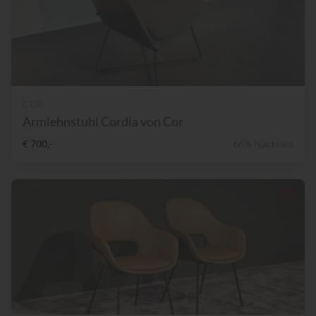
COR
Armlehnstuhl Cordia von Cor
€ 700,-
66% Nachlass