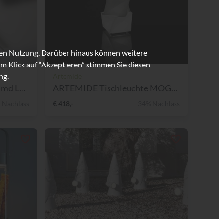
ren Nutzung. Darüber hinaus können weitere
m Klick auf “Akzeptieren” stimmen Sie diesen
ng.
Artemide
NIMBUS Deckenleuchte smd LE...
ARTEMIDE Tischleuchte MOGUR...
 Nachlass
€ 418,-
34% Nachlass