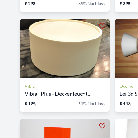
€ 298,-
39% Nachlass
€ 398,-
Vibia
Occhio
Vibia | Plus - Deckenleucht...
Lei 3d S
€ 199,-
61% Nachlass
€ 447,-