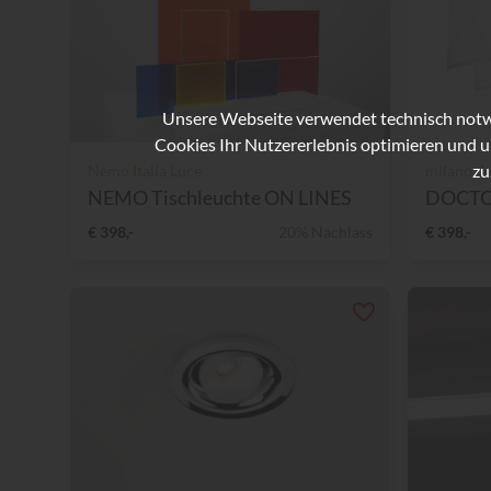
Unsere Webseite verwendet technisch notwe
Cookies Ihr Nutzererlebnis optimieren und u
zu
Nemo Italia Luce
milano.de
NEMO Tischleuchte ON LINES
€ 398,-
20% Nachlass
€ 398,-