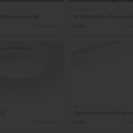
Rotaliana
Mito alto Side 40
ROTALIA Akku Tischleucht
15% Nachlass
€ 198,-
46%
Occhio
00
Deckenleuchte Mito alto 4
58% Nachlass
€ 559,-
35%