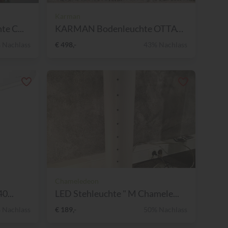
Karman
e C...
KARMAN Bodenleuchte OTTAVO...
 Nachlass
€ 498,-
43% Nachlass
Chameledeon
0...
LED Stehleuchte " M Chamele...
 Nachlass
€ 189,-
50% Nachlass