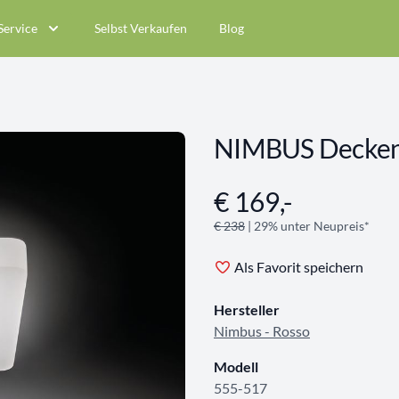
Service
Selbst Verkaufen
Blog
NIMBUS Decken
€ 169,-
Angebotsinformationen
€ 238
| 29% unter Neupreis*
Als Favorit speichern
Hersteller
Nimbus - Rosso
Modell
555-517