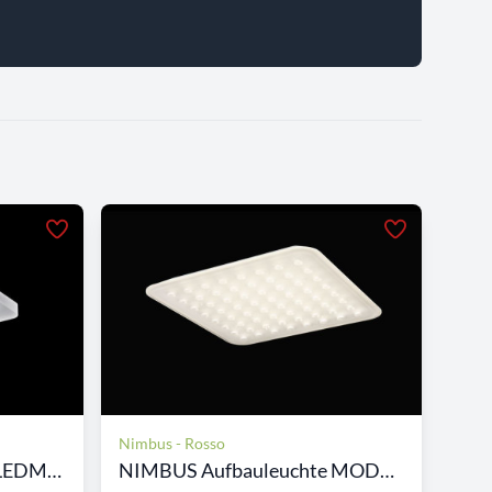
Nimbus - Rosso
NIMBUS Aufbauleuchte LEDMOD...
NIMBUS Aufbauleuchte MODUL...