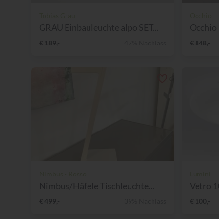
Tobias Grau
Occhio
GRAU Einbauleuchte alpo SET...
Occhio 
€ 189,-
47% Nachlass
€ 848,-
Nimbus - Rosso
Lumini
Nimbus/Häfele Tischleuchte...
Vetro 1
€ 499,-
39% Nachlass
€ 100,-