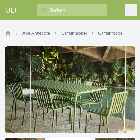
Search
UD
Ope
Alle Angebote
Gartenmöbel
Gartenmöbel
Home