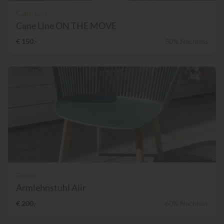
Cane-Line
Cane Line ON THE MOVE
€ 150,-
50% Nachlass
Dedon
Armlehnstuhl Aiir
€ 200,-
60% Nachlass