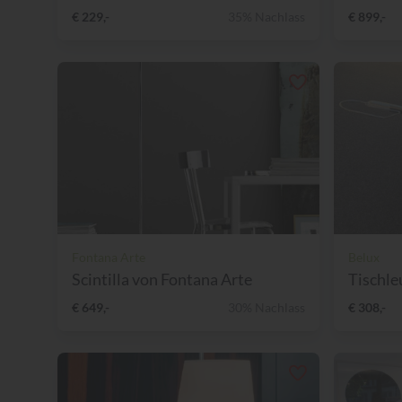
€ 229,-
35% Nachlass
€ 899,-
Fontana Arte
Belux
Scintilla von Fontana Arte
Tischle
€ 649,-
30% Nachlass
€ 308,-