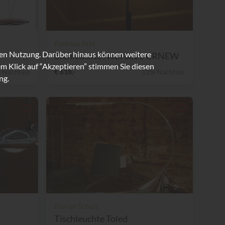
Fontana Arte
ren Nutzung. Darüber hinaus können weitere
Stehleuchte Nobi 3026 CRNEW
m Klick auf “Akzeptieren” stimmen Sie diesen
 Nachlass
€ 618,-
12% Nachlass
ng.
Florian Schulz
Tischleuchte Toled