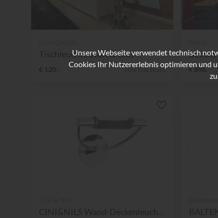
Luna Design
Belux
Unsere Webseite verwendet technisch notwe
Tischleuchte Stoff & Glas
BELUX A
Cookies Ihr Nutzererlebnis optimieren und u
€ 120,-
76% Nachlass
€ 898,-
zu
Cini & Nils
Baltenswe
CINI&NILS Wand-Deckenleucht...