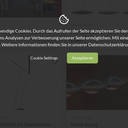
Luna Design
ndige Cookies. Durch das Aufrufen der Seite akzeptieren Sie de
rbeitstischleuchte K...
Hängeleuchte Projekt X
ns Analysen zur Verbesserung unserer Seite ermöglichen. Mit eine
25% Nachlass
€ 390,-
53%
. Weitere Informationen finden Sie in unserer
Datenschutzerkläru
Cookie Settings
Akzeptieren
iler
Tobias Grau
BALTENSWEILER Stehleuchte S...
Move Along