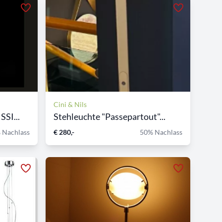
Cini & Nils
SI...
Stehleuchte "Passepartout"...
 Nachlass
€ 280,-
50% Nachlass