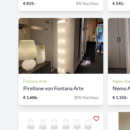
€ 819,-
8% Nachlass
€ 545,-
Fontana Arte
Nemo Ital
Pirellone von Fontana Arte
Nemo A
€ 1.606,-
30% Nachlass
€ 1.150,-