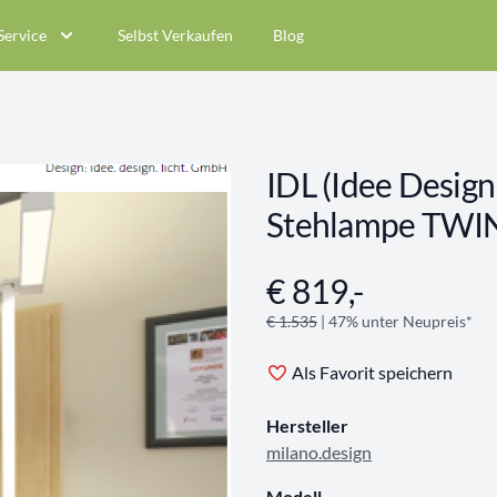
Service
Selbst Verkaufen
Blog
IDL (Idee Design
Stehlampe TWI
€ 819,-
Angebotsinformationen
€ 1.535
| 47% unter Neupreis*
Als Favorit speichern
Hersteller
milano.design
Modell