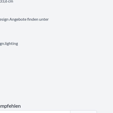
 33,6 cm
esign Angebote finden unter
n.lighting
empfehlen