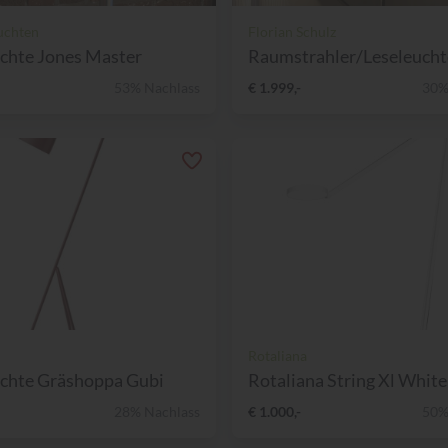
uchten
Florian Schulz
chte Jones Master
Raumstrahler/Leseleuchte
53% Nachlass
€ 1.999,-
30%
Rotaliana
uchte Gräshoppa Gubi
Rotaliana String Xl White F
28% Nachlass
€ 1.000,-
50%