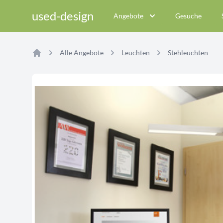
used-design
Angebote
Gesuche
Alle Angebote
Leuchten
Stehleuchten
Home