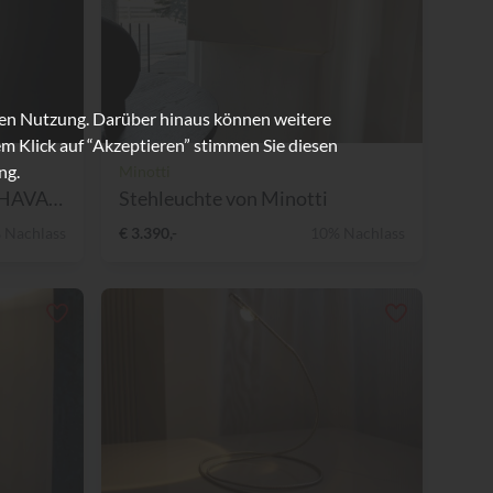
ren Nutzung. Darüber hinaus können weitere
m Klick auf “Akzeptieren” stimmen Sie diesen
ng.
Minotti
FOSCARINI Stehleuchte HAVAN...
Stehleuchte von Minotti
 Nachlass
€ 3.390,-
10% Nachlass