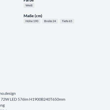
Weiß
Maße (cm)
Höhe 190
Breite 24
Tiefe 65
no.design
irekt 72W LED 576lm H1900B240T650mm
ung