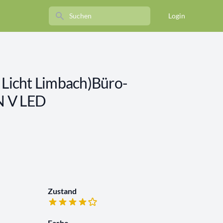
Search
Login
 Licht Limbach)Büro-
N V LED
Zustand
Farbe