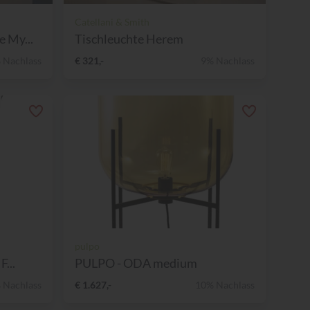
Catellani & Smith
 My...
Tischleuchte Herem
 Nachlass
€ 321,-
9% Nachlass
pulpo
...
PULPO - ODA medium
 Nachlass
€ 1.627,-
10% Nachlass