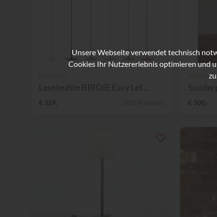
Unsere Webseite verwendet technisch notwe
Cookies Ihr Nutzererlebnis optimieren und u
zu
Foscarini
Waldman
Leseleuhte BIRDIE Easy Let...
Sonderp
€ 329,-
28% Nachlass
€ 300,-