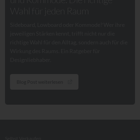
Wahl für jeden Raum
Sideboard, Lowboard oder Kommode? Wer ihre
jeweiligen Stärken kennt, trifft nicht nur die
richtige Wahl für den Alltag, sondern auch für die
Wirkung des Raums. Ein Ratgeber für
Designliebhaber.
Blog Post weiterlesen
Footer
Selbst Verkaufen