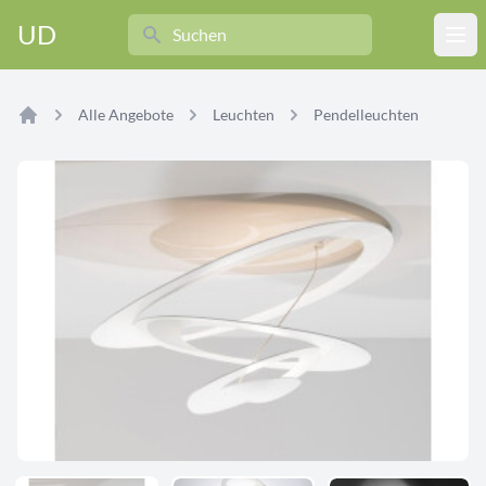
Search
UD
Ope
Alle Angebote
Leuchten
Pendelleuchten
Home