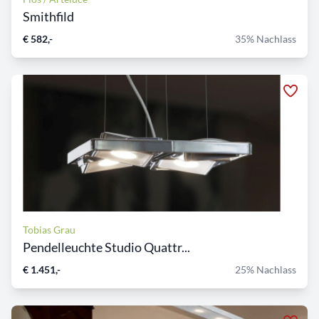
Smithfild
€ 582,-
35% Nachlass
Tobias Grau
Pendelleuchte Studio Quattr...
€ 1.451,-
25% Nachlass