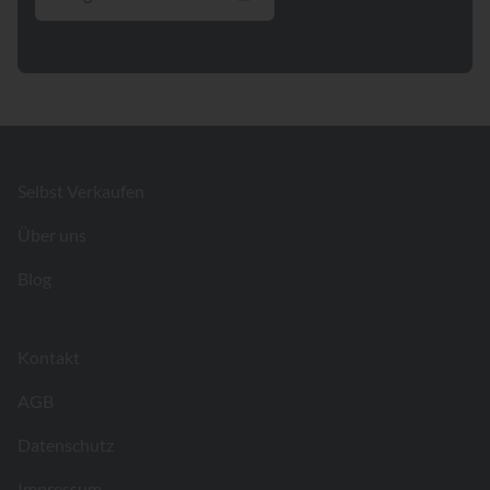
Footer
Selbst Verkaufen
Über uns
Blog
Kontakt
AGB
Datenschutz
Impressum