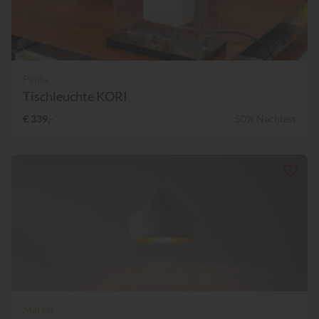
Penta
Tischleuchte KORI
€ 339,-
50% Nachlass
Marset