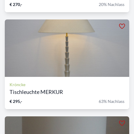
€ 270,-
20% Nachlass
Kröncke
Tischleuchte MERKUR
€ 295,-
63% Nachlass