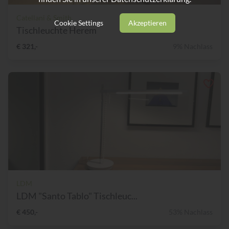
Catellani & Smith
Cookie Settings
Akzeptieren
Tischleuchte Herem
€ 321,-
9% Nachlass
LDM
LDM "Santo Tablo" Tischleuc...
€ 450,-
53% Nachlass