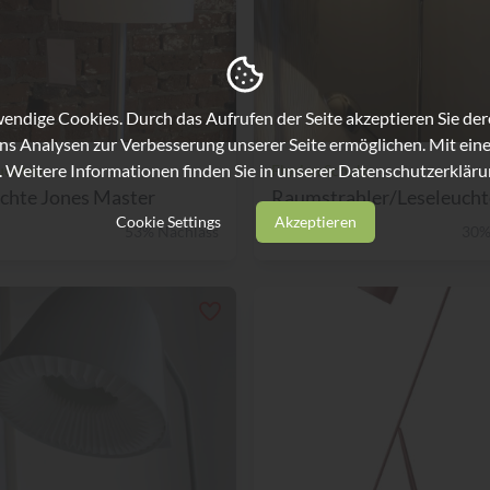
ndige Cookies. Durch das Aufrufen der Seite akzeptieren Sie de
ns Analysen zur Verbesserung unserer Seite ermöglichen. Mit eine
. Weitere Informationen finden Sie in unserer
Datenschutzerkläru
uchten
Florian Schulz
chte Jones Master
Raumstrahler/Leseleuchte
Cookie Settings
Akzeptieren
53% Nachlass
€ 1.999,-
30%