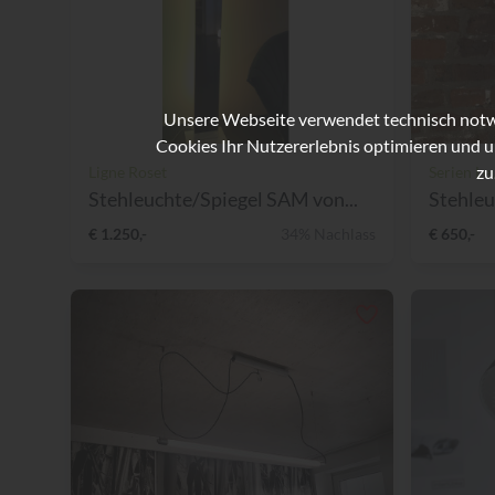
Unsere Webseite verwendet technisch notwe
Cookies Ihr Nutzererlebnis optimieren und u
zu
Ligne Roset
Serien Le
Stehleuchte/Spiegel SAM von...
Stehleu
€ 1.250,-
34% Nachlass
€ 650,-