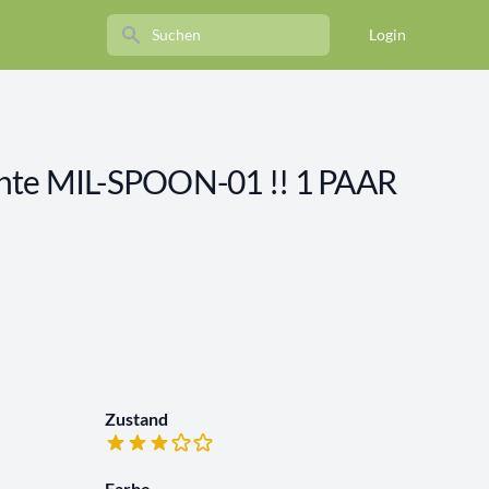
Search
Login
hte MIL-SPOON-01 !! 1 PAAR
Zustand
Farbe