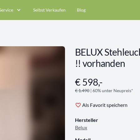
Service
Selbst Verkaufen
Blog
BELUX Stehleuc
!! vorhanden
€ 598,-
Angebotsinformationen
€ 1.490
| 60% unter Neupreis*
Als Favorit speichern
Hersteller
Belux
Modell