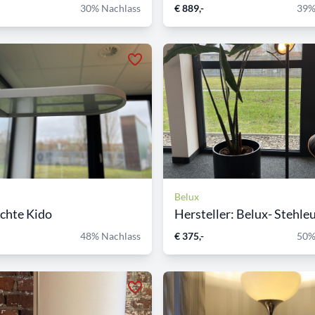
30% Nachlass
€ 889,-
39%
Belux
chte Kido
Hersteller: Belux- Stehleuc
48% Nachlass
€ 375,-
50%