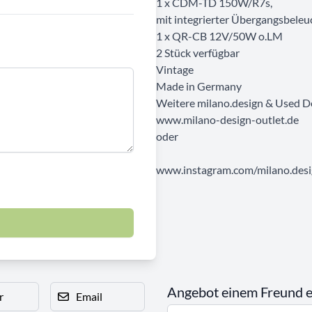
1 x CDM-TD 150W/R7s,
mit integrierter Übergangsbele
1 x QR-CB 12V/50W o.LM
2 Stück verfügbar
Vintage
Made in Germany
Weitere milano.design & Used D
www.milano-design-outlet.de
oder
www.instagram.com/milano.desig
Angebot einem Freund 
r
Email