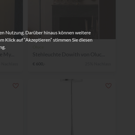
ren Nutzung. Darüber hinaus können weitere
m Klick auf “Akzeptieren” stimmen Sie diesen
ng.
Oluce
 My...
Stehleuchte Dowith von Oluc...
 Nachlass
€ 600,-
25% Nachlass