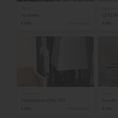
Belux
Le Klint
up down
LE KLINT
€ 199,-
71% Nachlass
€ 695,-
Gervasoni
Muuto
Stehleuchte Otto 193
Muuto L
€ 550,-
44% Nachlass
€ 330,-