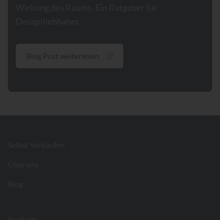
Wirkung des Raums. Ein Ratgeber für
Designliebhaber.
Blog Post weiterlesen
Footer
Selbst Verkaufen
Über uns
Blog
Kontakt