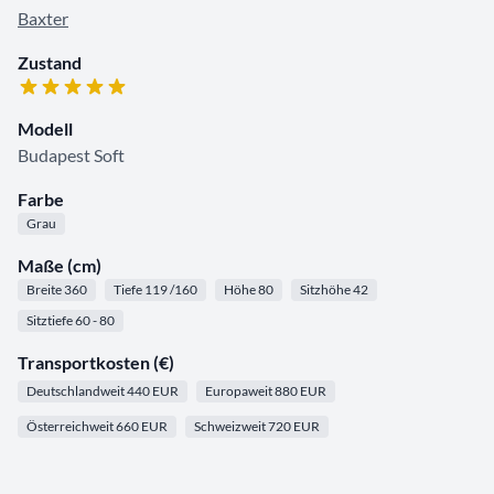
Baxter
Zustand
Modell
Budapest Soft
Farbe
Grau
Maße (cm)
Breite 360
Tiefe 119 /160
Höhe 80
Sitzhöhe 42
Sitztiefe 60 - 80
Transportkosten (€)
Deutschlandweit 440 EUR
Europaweit 880 EUR
Österreichweit 660 EUR
Schweizweit 720 EUR