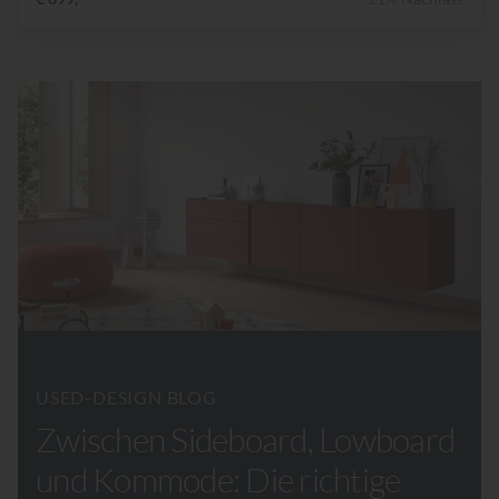
USED-DESIGN BLOG
Zwischen Sideboard, Lowboard
und Kommode: Die richtige