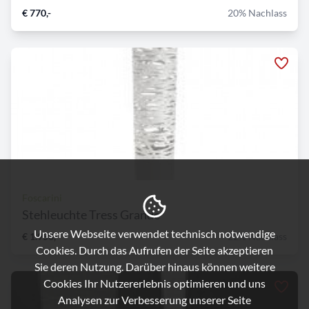
€ 770,-
20% Nachlass
Foscarini
Stehleuchte Tress Grande
Unsere Webseite verwendet technisch notwendige
€ 1.950,-
22% Nachlass
Cookies. Durch das Aufrufen der Seite akzeptieren
Sie deren Nutzung. Darüber hinaus können weitere
Cookies Ihr Nutzererlebnis optimieren und uns
Analysen zur Verbesserung unserer Seite