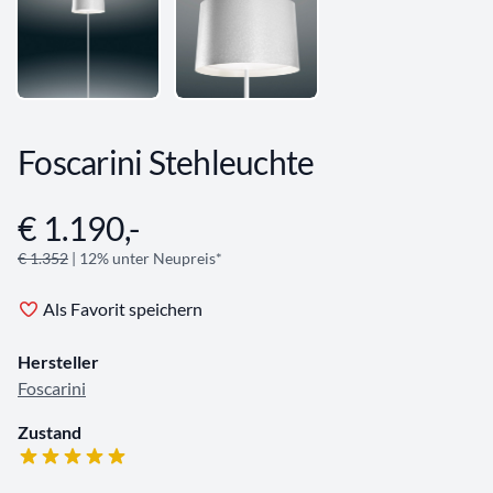
Foscarini Stehleuchte
€ 1.190,-
Angebotsinformationen
€ 1.352
| 12% unter Neupreis*
Als Favorit speichern
Hersteller
Foscarini
Zustand