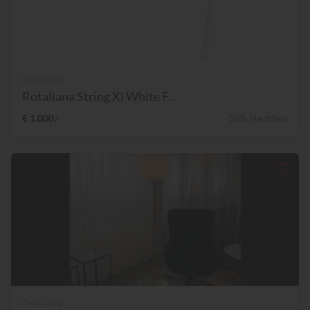
Rotaliana
Rotaliana String Xl White F...
€ 1.000,-
50% Nachlass
Foscarini