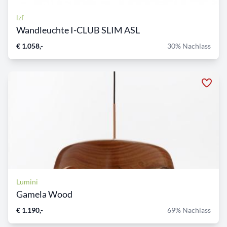
lzf
Wandleuchte I-CLUB SLIM ASL
€ 1.058,-
30% Nachlass
Lumini
Gamela Wood
€ 1.190,-
69% Nachlass