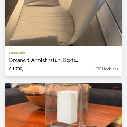
Draenert
Dreanert-Armlehnstuhl Dexte...
€ 1.730,-
10% Nachlass