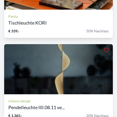
Penta
Tischleuchte KORI
€ 339,-
50% Nachlass
milano.design
Pendelleuchte llll.08.11 ve...
€ 1.365,-
20% Nachlass