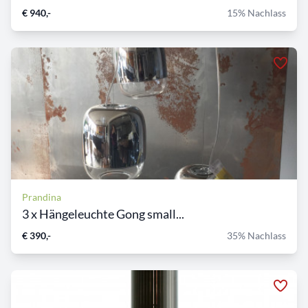
€ 940,-
15% Nachlass
Prandina
3 x Hängeleuchte Gong small...
€ 390,-
35% Nachlass