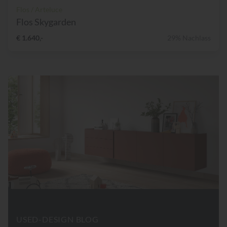
Flos / Arteluce
Flos Skygarden
€ 1.640,-
29% Nachlass
USED-DESIGN BLOG