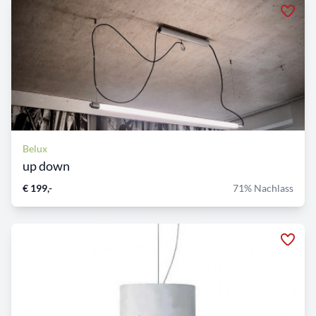
Belux
up down
€ 199,-
71% Nachlass