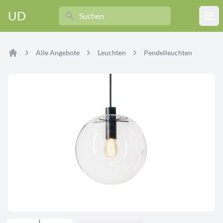
Search
UD
Ope
Alle Angebote
Leuchten
Pendelleuchten
Home