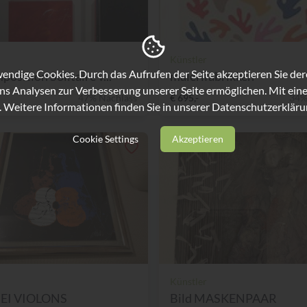
Künstler
ndige Cookies. Durch das Aufrufen der Seite akzeptieren Sie de
osition Solitaire v...
malerifabrikken
ns Analysen zur Verbesserung unserer Seite ermöglichen. Mit eine
47% Nachlass
€ 695,-
34%
. Weitere Informationen finden Sie in unserer
Datenschutzerkläru
Cookie Settings
Akzeptieren
Künstler
REI VIOLONS
Bild MASKENPAAR