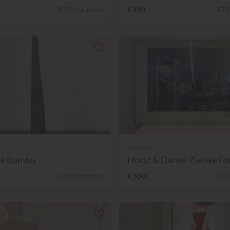
57% Nachlass
€ 190,-
67%
Künstler
se Bambu
Horst & Daniel Zielske Fot
13% Nachlass
€ 500,-
63%