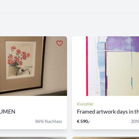
Künstler
LUMEN
Framed artwork days in the
86% Nachlass
€ 590,-
20%