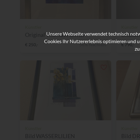
Künstler
Künstler
Unsere Webseite verwendet technisch notwe
Original Thomas Aeffner
Bildkomp
Cookies Ihr Nutzererlebnis optimieren und u
€ 250,-
56% Nachlass
€ 790,-
zu
Künstler
Künstler
Bild WASSERLILIEN
Bild D