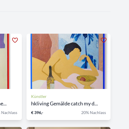
Künstler
...
hkliving Gemälde catch my d...
 Nachlass
€ 396,-
20% Nachlass