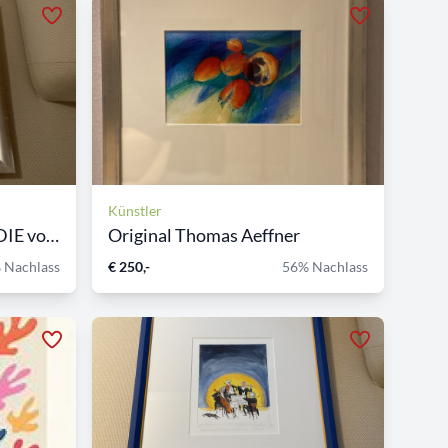
Künstler
Bild GÖTTLICHE KOMÖDIE von...
Original Thomas Aeffner
 Nachlass
€ 250,-
56% Nachlass