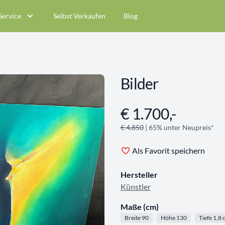
Service
Selbst Verkaufen
Blog
Bilder
€ 1.700,-
Angebotsinformationen
€ 4.850
| 65% unter Neupreis*
Als Favorit speichern
Hersteller
Künstler
Maße (cm)
Breite 90
Höhe 130
Tiefe 1,8