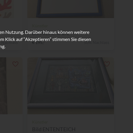
Künstler
ren Nutzung. Darüber hinaus können weitere
Bild SERENADE
m Klick auf “Akzeptieren” stimmen Sie diesen
 Nachlass
€ 195,-
50% Nachlass
ng.
Künstler
Bild ENTENTEICH