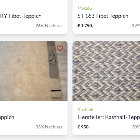
Makalu
Y Tibet-Teppich
ST 163 Tibet Teppich
26% Nachlass
€ 1.750,-
32%
Kasthall
eppich
Hersteller: Kasthall- Teppi
33% Nachlass
€ 950,-
30%