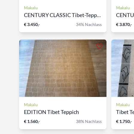
Makalu
Makalu
CENTURY CLASSIC Tibet-Teppi...
CENTUR
€ 3.450,-
34% Nachlass
€ 3.870,-
Makalu
Makalu
EDITION Tibet Teppich
Tibet T
€ 1.560,-
38% Nachlass
€ 1.750,-