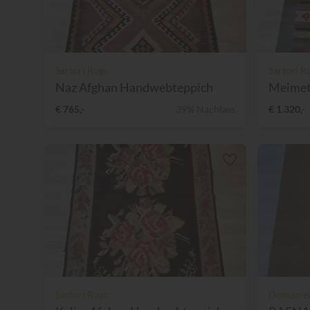
Sartori Rugs
Sartori R
Naz Afghan Handwebteppich
Meimet
€ 765,-
39% Nachlass
€ 1.320,-
Sartori Rugs
Domaniec