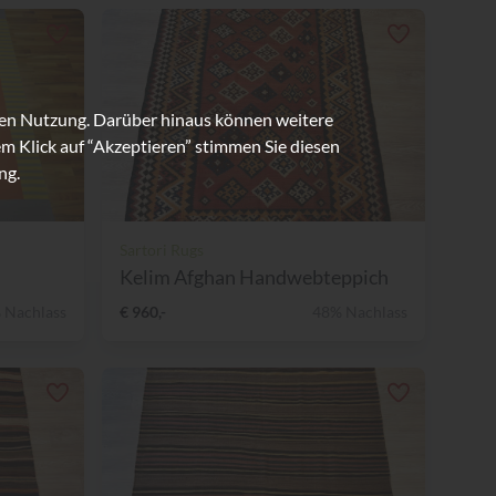
ren Nutzung. Darüber hinaus können weitere
m Klick auf “Akzeptieren” stimmen Sie diesen
ng.
Sartori Rugs
Kelim Afghan Handwebteppich
 Nachlass
€ 960,-
48% Nachlass