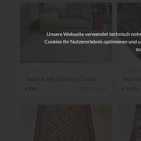
Unsere Webseite verwendet technisch notwe
Cookies Ihr Nutzererlebnis optimieren und u
zu
Chivasso
Carpets 
Teppich JAB Chivasso Crosso...
Teppich
€ 890,-
50% Nachlass
€ 1.990,-