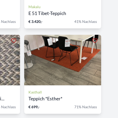
Makalu
E 51 Tibet-Teppich
 Nachlass
€ 3.420,-
41% Nachlass
Kasthall
...
Teppich *Esther*
 Nachlass
€ 699,-
71% Nachlass