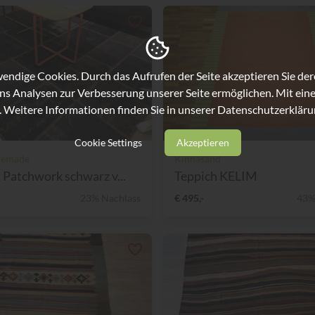
ndige Cookies. Durch das Aufrufen der Seite akzeptieren Sie de
ns Analysen zur Verbesserung unserer Seite ermöglichen. Mit eine
. Weitere Informationen finden Sie in unserer
Datenschutzerkläru
Cookie Settings
Akzeptieren
Remade
Kinnasand
 Patchwork schwarz v...
Teppich KELIM
23% Nachlass
€ 495,-
43%