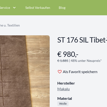
Service
Selbst Verkaufen
Blog
e u. Textilien
ST 176 SIL Tibet
€ 980,-
Angebotsinformationen
€ 1.885
| 48% unter Neupreis*
Als Favorit speichern
Hersteller
Makalu
Material
Wolle