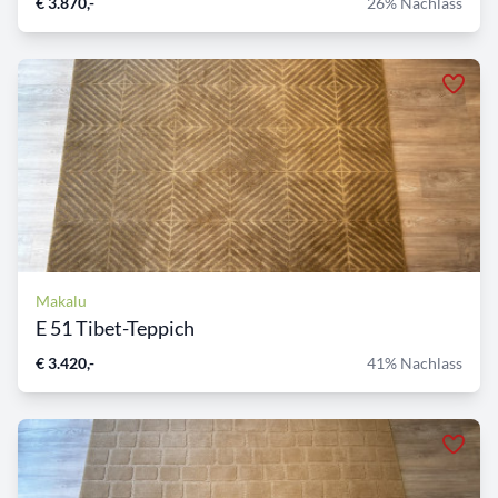
€ 3.870,-
26% Nachlass
Makalu
E 51 Tibet-Teppich
€ 3.420,-
41% Nachlass