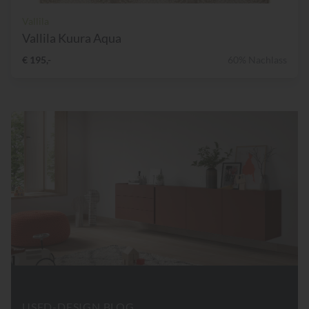
Vallila
Vallila Kuura Aqua
€ 195,-
60% Nachlass
USED-DESIGN BLOG