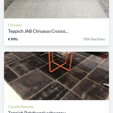
Chivasso
Teppich JAB Chivasso Crosso...
€ 890,-
50% Nachlass
Carpets Remade
Teppich Patchwork schwarz v...