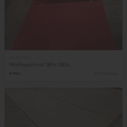
Textil & Idee
Wollteppich rot 180 x 180 c...
€ 960,-
29% Nachlass