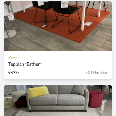
Kasthall
Teppich *Esther*
€ 699,-
71% Nachlass