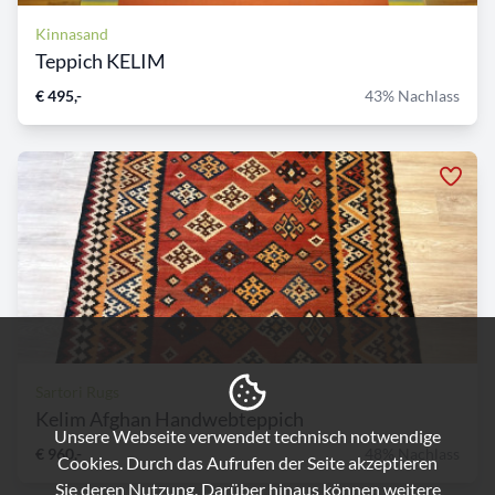
Kinnasand
Teppich KELIM
€ 495,-
43% Nachlass
Sartori Rugs
Kelim Afghan Handwebteppich
Unsere Webseite verwendet technisch notwendige
€ 960,-
48% Nachlass
Cookies. Durch das Aufrufen der Seite akzeptieren
Sie deren Nutzung. Darüber hinaus können weitere