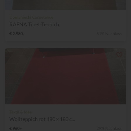
Domaniecki Carpetence
RAFNA Tibet-Teppich
€ 2.980,-
51% Nachlass
Textil & Idee
Wollteppich rot 180 x 180 c...
€ 960,-
29% Nachlass