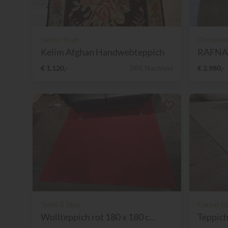
Sartori Rugs
Domaniec
Kelim Afghan Handwebteppich
RAFNA 
€ 1.120,-
34% Nachlass
€ 2.980,-
Textil & Idee
Carpet Si
Wollteppich rot 180 x 180 c...
Teppich