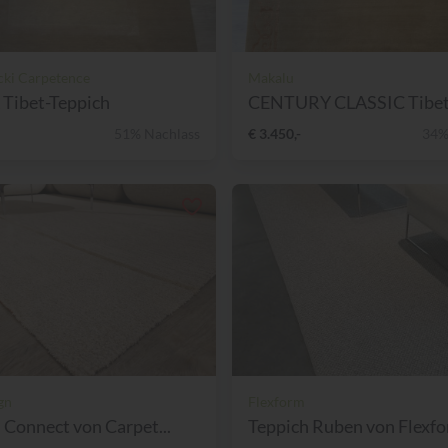
ki Carpetence
Makalu
Tibet-Teppich
51% Nachlass
€ 3.450,-
34%
gn
Flexform
 Connect von Carpet...
Teppich Ruben von Flexf