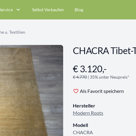
Service
Selbst Verkaufen
Blog
e u. Textilien
CHACRA Tibet-T
€ 3.120,-
Angebotsinformationen
€ 4.770
| 35% unter Neupreis*
Als Favorit speichern
Hersteller
Modern Roots
Modell
CHACRA