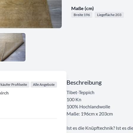
Maße (cm)
Breite 196
Liegefläche 203
Beschreibung
käufer Profilseite
Alle Angebote
Tibet-Teppich
irch
100 Kn
100% Hochlandwolle
Maße: 196cm x 203cm
Ist es die Knüpftechnik? Ist es d