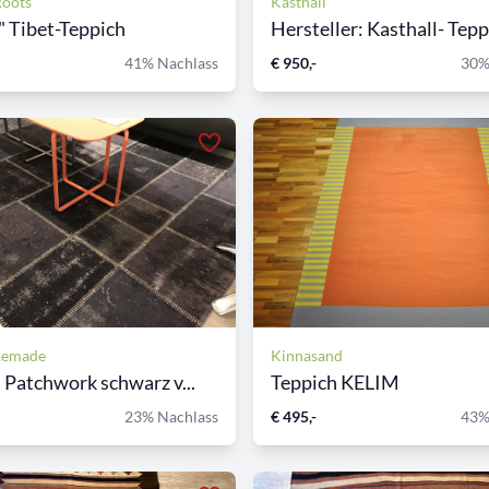
oots
Kasthall
o" Tibet-Teppich
Hersteller: Kasthall- Teppi
41% Nachlass
€ 950,-
30%
Remade
Kinnasand
 Patchwork schwarz v...
Teppich KELIM
23% Nachlass
€ 495,-
43%