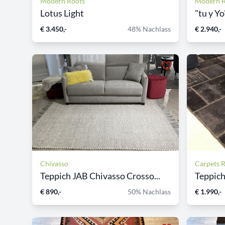
Modern Roots
Modern R
Lotus Light
"tu y Y
€ 3.450,-
48% Nachlass
€ 2.940,-
Chivasso
Carpets 
Teppich JAB Chivasso Crosso...
Teppich
€ 890,-
50% Nachlass
€ 1.990,-