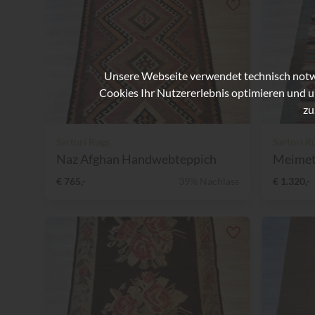
Unsere Webseite verwendet technisch notwe
Cookies Ihr Nutzererlebnis optimieren und u
zu
Sartori Rugs
Sartori R
Naz Afghan Handwebteppich
Meimet
€ 765,-
39% Nachlass
€ 1.320,-