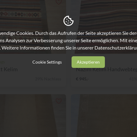
ndige Cookies. Durch das Aufrufen der Seite akzeptieren Sie de
ns Analysen zur Verbesserung unserer Seite ermöglichen. Mit eine
. Weitere Informationen finden Sie in unserer
Datenschutzerkläru
ugs
Sartori Rugs
Cookie Settings
Akzeptieren
t Kelim
Nazim Kelim Handwebte
39% Nachlass
€ 945,-
41%