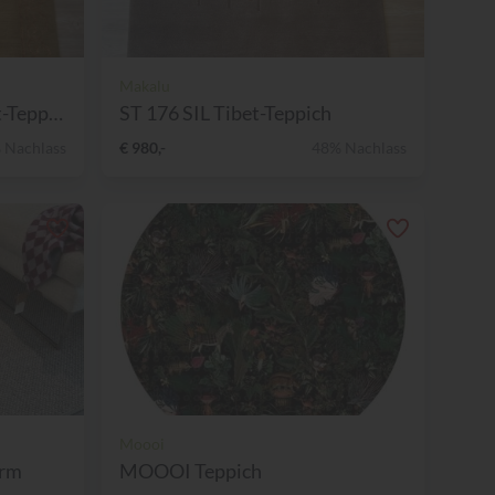
Makalu
CENTURY CLASSIC Tibet-Teppi...
ST 176 SIL Tibet-Teppich
 Nachlass
€ 980,-
48% Nachlass
Moooi
orm
MOOOI Teppich