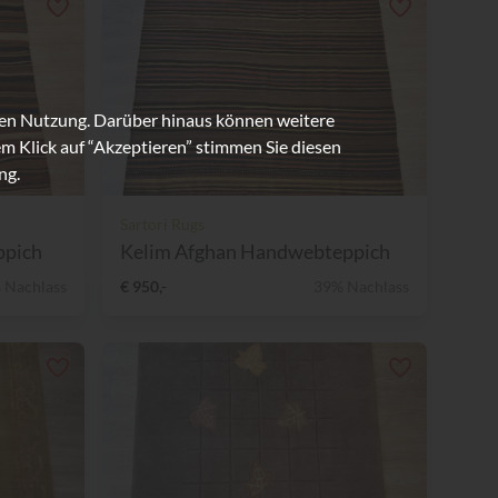
ren Nutzung. Darüber hinaus können weitere
m Klick auf “Akzeptieren” stimmen Sie diesen
ng.
Sartori Rugs
ppich
Kelim Afghan Handwebteppich
 Nachlass
€ 950,-
39% Nachlass