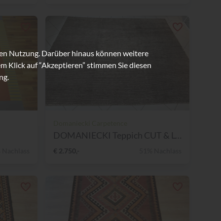
ren Nutzung. Darüber hinaus können weitere
m Klick auf “Akzeptieren” stimmen Sie diesen
ng.
Domaniecki Carpetence
DOMANIECKI Teppich CUT & LO...
 Nachlass
€ 2.750,-
51% Nachlass