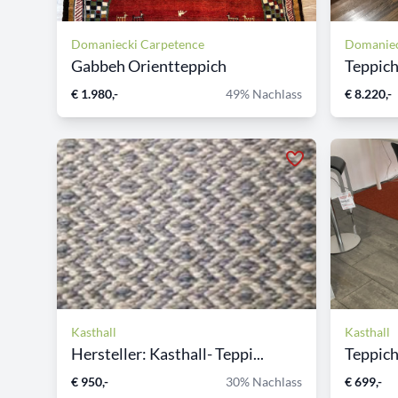
Domaniecki Carpetence
Domaniec
Gabbeh Orientteppich
Teppic
€ 1.980,-
49% Nachlass
€ 8.220,-
Kasthall
Kasthall
Hersteller: Kasthall- Teppi...
Teppich
€ 950,-
30% Nachlass
€ 699,-