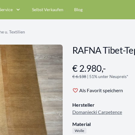
Service
Selbst Verkaufen
Blog
e u. Textilien
RAFNA Tibet-Te
€ 2.980,-
Angebotsinformationen
€ 6.138
| 51% unter Neupreis*
Als Favorit speichern
Hersteller
Domaniecki Carpetence
Material
Wolle