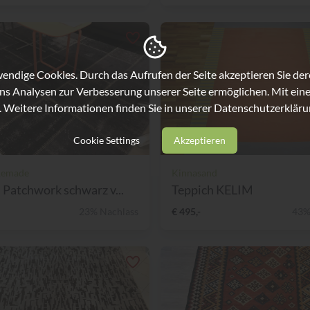
ndige Cookies. Durch das Aufrufen der Seite akzeptieren Sie de
ns Analysen zur Verbesserung unserer Seite ermöglichen. Mit eine
. Weitere Informationen finden Sie in unserer
Datenschutzerkläru
Cookie Settings
Akzeptieren
Remade
Kinnasand
 Patchwork schwarz v...
Teppich KELIM
23% Nachlass
€ 495,-
43%