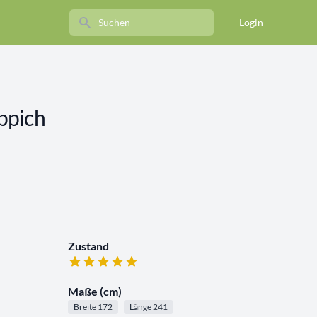
Search
Login
ppich
Zustand
Maße (cm)
Breite 172
Länge 241