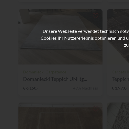
Unsere Webseite verwendet technisch notwe
Cookies Ihr Nutzererlebnis optimieren und u
zu
Domaniecki Carpetence
Carpets 
Domaniecki Teppich UNI (g...
Teppich
€ 6.150,-
49% Nachlass
€ 1.990,-