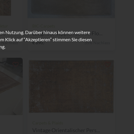
ktur
BIC-Carpets
ren Nutzung. Darüber hinaus können weitere
300
Langfloor Teppich 35 mm Flo...
m Klick auf “Akzeptieren” stimmen Sie diesen
 Nachlass
€ 690,-
35% Nachlass
ng.
Carpets & Plaids
Vintage Orientalischer Pers...