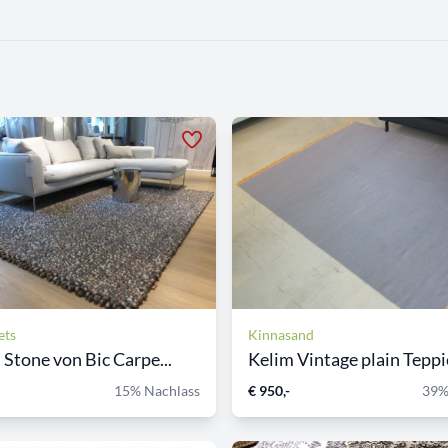
ets
Kinnasand
 Stone von Bic Carpe...
Kelim Vintage plain Teppic
15% Nachlass
€ 950,-
39%