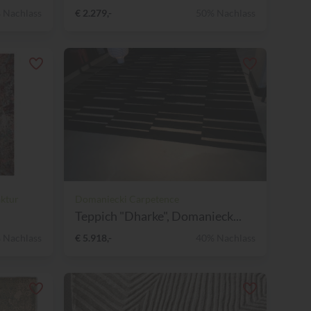
 Nachlass
€ 2.279,-
50% Nachlass
ktur
Domaniecki Carpetence
Teppich "Dharke", Domanieck...
 Nachlass
€ 5.918,-
40% Nachlass