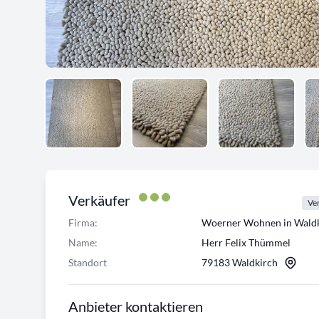
Verkäufer
Ver
Firma:
Woerner Wohnen in Waldk
Name:
Herr Felix Thümmel
Standort
79183 Waldkirch
Anbieter kontaktieren