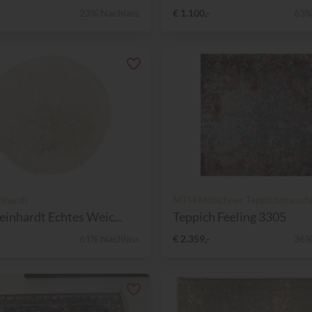
23% Nachlass
€ 1.100,-
63%
nhardt
MTM Münchner Teppichmanufa
einhardt Echtes Weic...
Teppich Feeling 3305
61% Nachlass
€ 2.359,-
36%