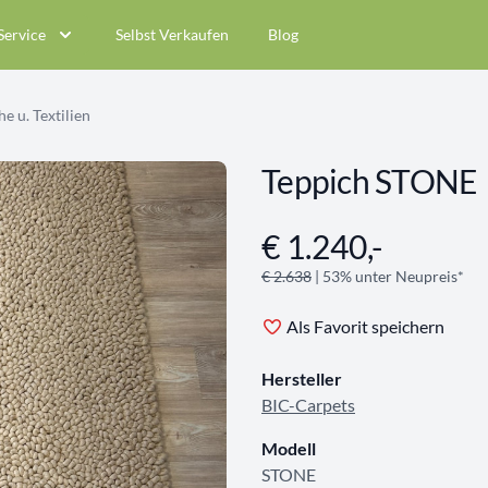
Service
Selbst Verkaufen
Blog
e u. Textilien
Teppich STONE
€ 1.240,-
Angebotsinformationen
€ 2.638
| 53% unter Neupreis*
Als Favorit speichern
Hersteller
BIC-Carpets
Modell
STONE