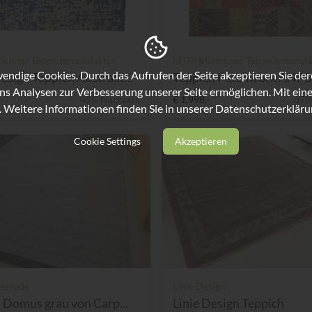
chner Teppichmanufaktur
MTM Münchner Teppichmanufa
ndige Cookies. Durch das Aufrufen der Seite akzeptieren Sie de
ign Teppich Abstrakt...
Teppich Patchwork ANP
ns Analysen zur Verbesserung unserer Seite ermöglichen. Mit eine
48% Nachlass
€ 1.998,-
37%
. Weitere Informationen finden Sie in unserer
Datenschutzerkläru
Cookie Settings
Akzeptieren
Remade
Linie Design
 Domus grau von Carp...
Linie Design Teppich