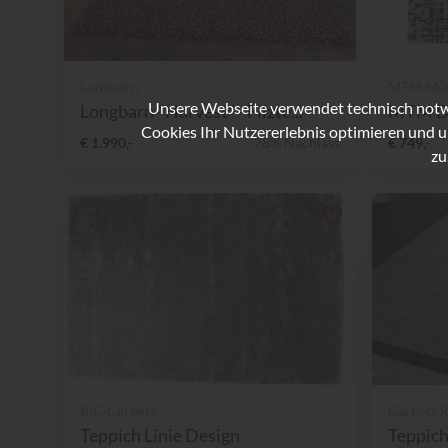
Longbarn
MTM Mün
Unsere Webseite verwendet technisch notwe
Longbarn-"Harvest" - Filzte...
MTM Des
Cookies Ihr Nutzererlebnis optimieren und u
€ 1.990,-
28% Nachlass
€ 749,-
zu
BIC-Carpets
Carpets 
Teppich Linie Design
Teppich