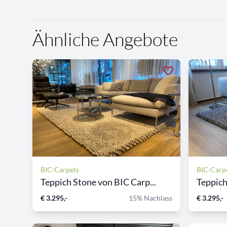
Ähnliche Angebote
BIC-Carpets
BIC-Carp
Teppich Stone von BIC Carp...
Teppich
€ 3.295,-
15% Nachlass
€ 3.295,-