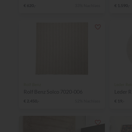
€ 620,-
33% Nachlass
€ 1.590,-
Rolf Benz
Leder Rei
Rolf Benz Solco 7020-006
Leder R
€ 2.450,-
52% Nachlass
€ 19,-