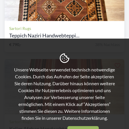
Sartori Rugs
Teppich Naziri Handwebteppi...
€ 790,-
38% Nachlass
Unsere Webseite verwendet technisch notwendige
Cookies. Durch das Aufrufen der Seite akzeptieren
Sie deren Nutzung. Darüber hinaus können weitere
Cookies Ihr Nutzererlebnis optimieren und uns
Analysen zur Verbesserung unserer Seite
ermöglichen. Mit einem Klick auf “Akzeptieren”
stimmen Sie diesen zu. Weitere Informationen
finden Sie in unserer
Datenschutzerklärung.
Sartori Rugs
Kelim Afghan Handwebteppich