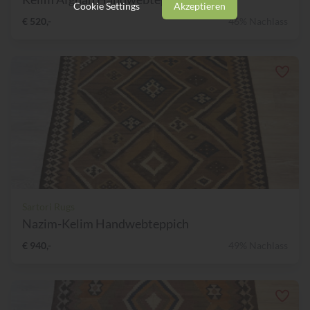
Cookie Settings
Akzeptieren
€ 520,-
46% Nachlass
Sartori Rugs
Nazim-Kelim Handwebteppich
€ 940,-
49% Nachlass