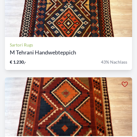
Sartori Rugs
M Tehrani Handwebteppich
€ 1.230,-
43% Nachlass