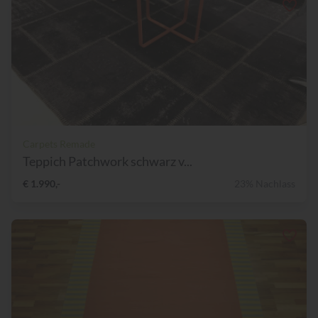
Carpets Remade
Teppich Patchwork schwarz v...
€ 1.990,-
23% Nachlass