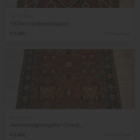
Sartori Rugs
I Kilim Handwebteppich
€ 1.340,-
43% Nachlass
Sartori Rugs
Varti handgeknüpfter Orient...
€ 1.250,-
47% Nachlass