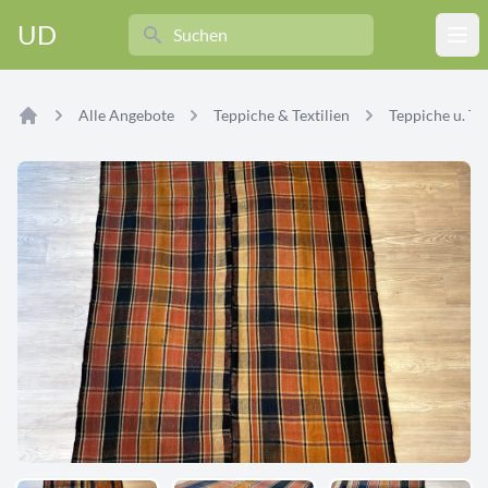
Search
UD
Ope
Alle Angebote
Teppiche & Textilien
Teppiche u. Tex
Home