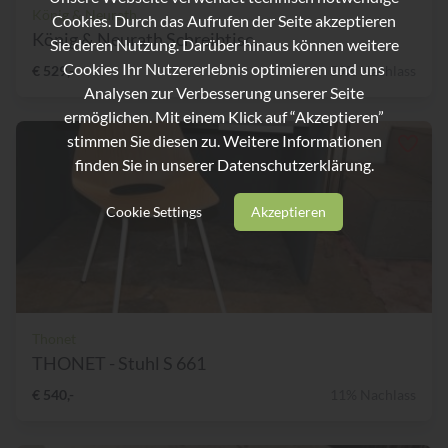
König & Neurath
Cookies. Durch das Aufrufen der Seite akzeptieren
König & Neurath Schreibtisc...
Sie deren Nutzung. Darüber hinaus können weitere
Cookies Ihr Nutzererlebnis optimieren und uns
€ 529,-
59% Nachlass
Analysen zur Verbesserung unserer Seite
ermöglichen. Mit einem Klick auf “Akzeptieren”
stimmen Sie diesen zu. Weitere Informationen
finden Sie in unserer
Datenschutzerklärung.
Cookie Settings
Akzeptieren
Thonet
THONET - Stuhl S 661
€ 540,-
11% Nachlass