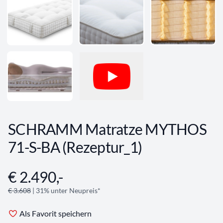
SCHRAMM Matratze MYTHOS
71-S-BA (Rezeptur_1)
€ 2.490,-
Angebotsinformationen
€ 3.608
| 31% unter Neupreis*
Als Favorit speichern