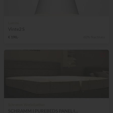
Lumini
Vinte2 S
€ 190,-
60% Nachlass
Schramm Werkstaetten
SCHRAMM I PUREBEDS PANEL I...