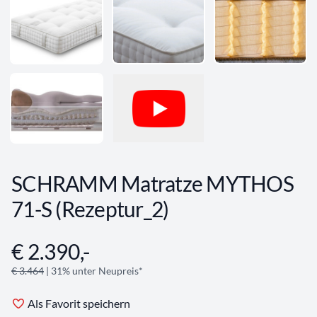
SCHRAMM Matratze MYTHOS
71-S (Rezeptur_2)
€ 2.390,-
Angebotsinformationen
€ 3.464
| 31% unter Neupreis*
Als Favorit speichern