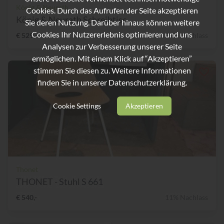
König & Neurath
Cookies. Durch das Aufrufen der Seite akzeptieren
König & Neurath Schreibtisc...
Sie deren Nutzung. Darüber hinaus können weitere
Cookies Ihr Nutzererlebnis optimieren und uns
€ 529,-
59% Nachlass
Analysen zur Verbesserung unserer Seite
ermöglichen. Mit einem Klick auf “Akzeptieren”
stimmen Sie diesen zu. Weitere Informationen
finden Sie in unserer
Datenschutzerklärung.
Cookie Settings
Akzeptieren
Thonet
THONET - Stuhl S 661
€ 540,-
11% Nachlass