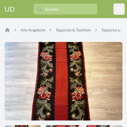
Search
UD
Ope
Alle Angebote
Teppiche & Textilien
Teppiche u. Tex
Home