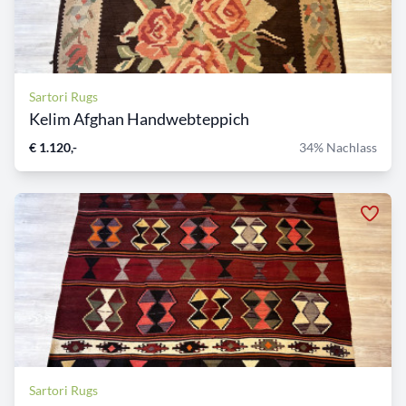
Sartori Rugs
Kelim Afghan Handwebteppich
€ 1.120,-
34% Nachlass
Sartori Rugs