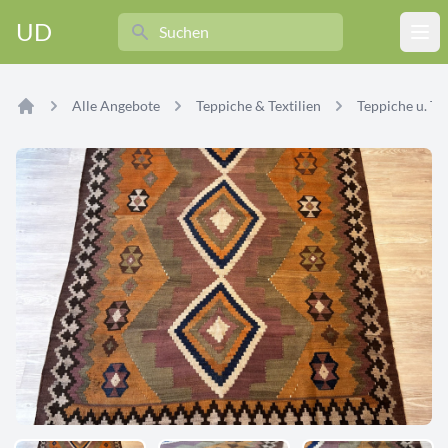
Search
UD
Ope
Alle Angebote
Teppiche & Textilien
Teppiche u. Tex
Home