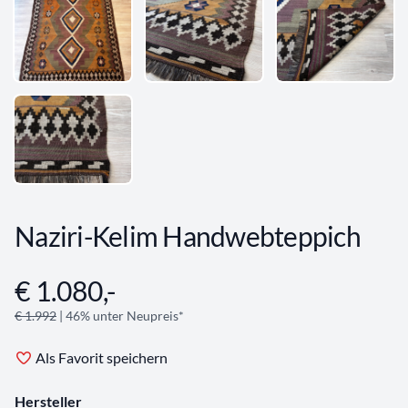
Naziri-Kelim Handwebteppich
€ 1.080,-
Angebotsinformationen
€ 1.992
| 46% unter Neupreis*
Als Favorit speichern
Hersteller