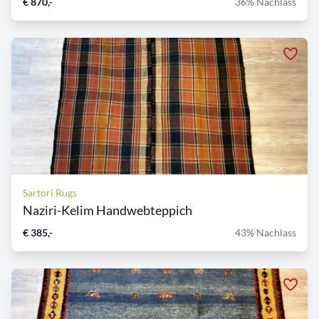
€ 870,-
36% Nachlass
Sartori Rugs
Naziri-Kelim Handwebteppich
€ 385,-
43% Nachlass