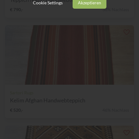
Cookie Settings
Akzeptieren
€ 790,-
38% Nachlass
Sartori Rugs
Kelim Afghan Handwebteppich
€ 520,-
46% Nachlass