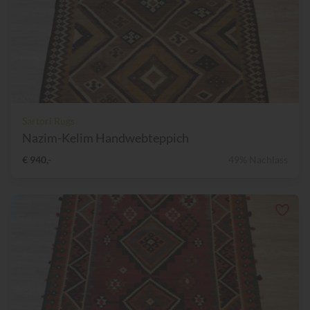
Sartori Rugs
Nazim-Kelim Handwebteppich
€ 940,-
49% Nachlass