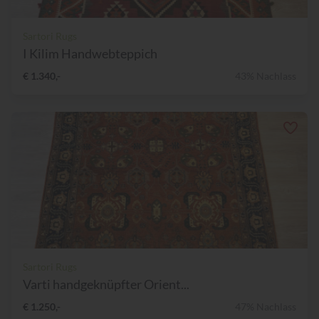
Sartori Rugs
I Kilim Handwebteppich
€ 1.340,-
43% Nachlass
Sartori Rugs
Varti handgeknüpfter Orient...
€ 1.250,-
47% Nachlass