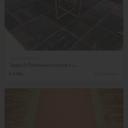
Carpets Remade
Teppich Patchwork schwarz v...
€ 1.990,-
23% Nachlass