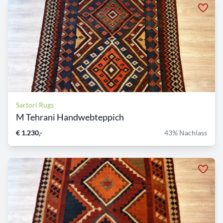
Sartori Rugs
M Tehrani Handwebteppich
€ 1.230,-
43% Nachlass