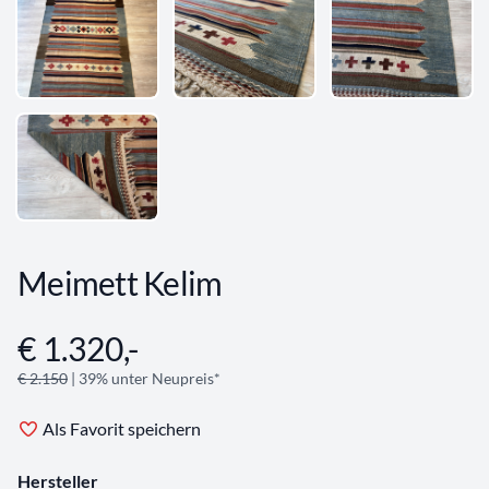
Meimett Kelim
€ 1.320,-
Angebotsinformationen
€ 2.150
| 39% unter Neupreis*
Als Favorit speichern
Hersteller