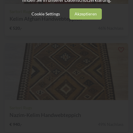
Sartori Rugs
Cookie Settings
Akzeptieren
Kelim Afghan Handwebteppich
€ 520,-
46% Nachlass
Sartori Rugs
Nazim-Kelim Handwebteppich
€ 940,-
49% Nachlass