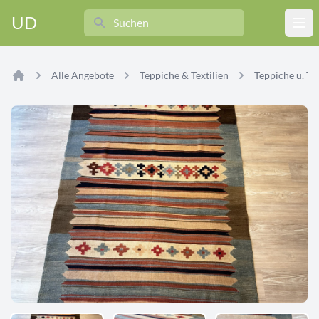
Search
UD
Ope
Alle Angebote
Teppiche & Textilien
Teppiche u. Tex
Home