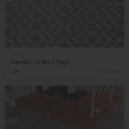
Kasthall
Hersteller: Kasthall- Teppi...
€ 950,-
30% Nachlass