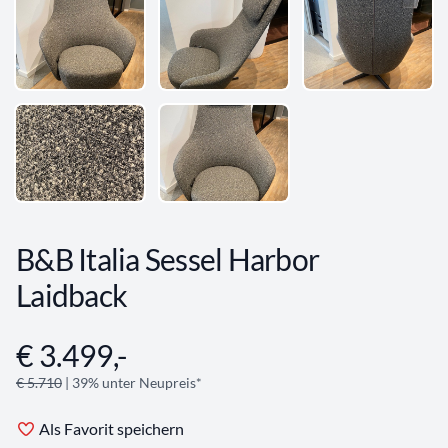
B&B Italia Sessel Harbor
Laidback
€ 3.499,-
Angebotsinformationen
€ 5.710
| 39% unter Neupreis*
Als Favorit speichern