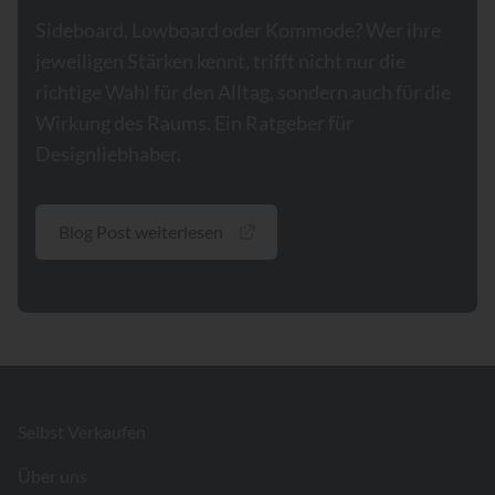
Sideboard, Lowboard oder Kommode? Wer ihre
jeweiligen Stärken kennt, trifft nicht nur die
richtige Wahl für den Alltag, sondern auch für die
Wirkung des Raums. Ein Ratgeber für
Designliebhaber.
Blog Post weiterlesen
Footer
Selbst Verkaufen
Über uns