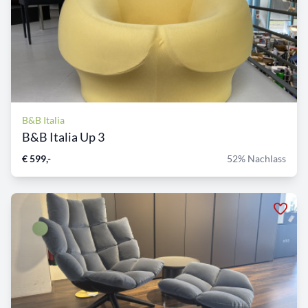
B&B Italia
B&B Italia Up 3
€ 599,-
52% Nachlass