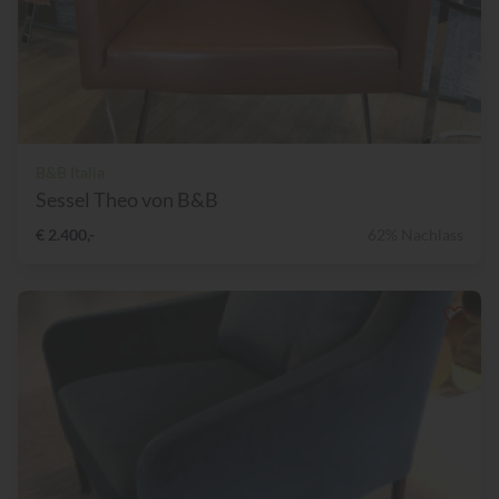
B&B Italia
Sessel Theo von B&B
€ 2.400,-
62% Nachlass