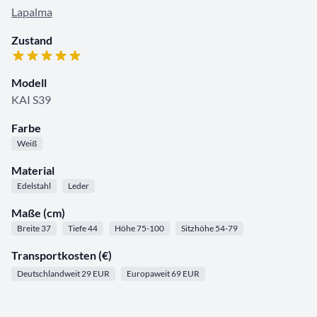
Lapalma
Zustand
Modell
KAI S39
Farbe
Weiß
Material
Edelstahl
Leder
Maße (cm)
Breite 37
Tiefe 44
Höhe 75-100
Sitzhöhe 54-79
Transportkosten (€)
Deutschlandweit 29 EUR
Europaweit 69 EUR