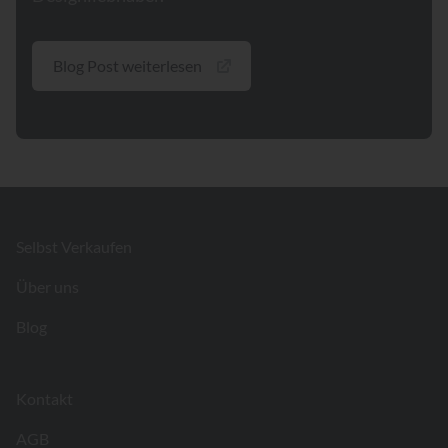
Blog Post weiterlesen
Footer
Selbst Verkaufen
Über uns
Blog
Kontakt
AGB