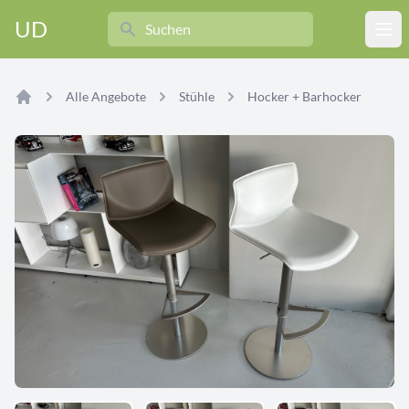
Search
UD
Ope
Alle Angebote
Stühle
Hocker + Barhocker
Home