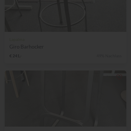
Lapalma
Giro Barhocker
€ 241,-
49% Nachlass