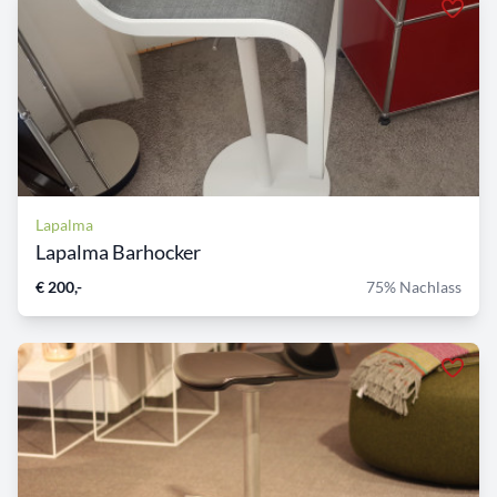
Lapalma
Lapalma Barhocker
€ 200,-
75% Nachlass