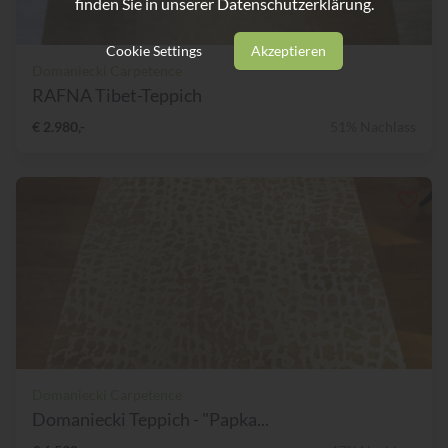
finden Sie in unserer
Datenschutzerklärung.
Cookie Settings
Akzeptieren
Domaniecki Carpetence
RAFNA Tibet-Teppich
€ 2.980,-
51% Nachlass
Domaniecki Carpetence
Domaniecki Teppich - "Papka...