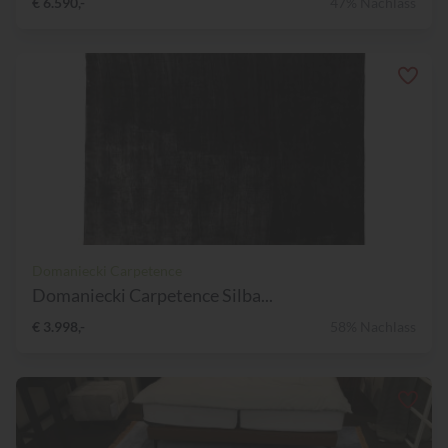
€ 6.590,-
47% Nachlass
Domaniecki Carpetence
Domaniecki Carpetence Silba...
€ 3.998,-
58% Nachlass