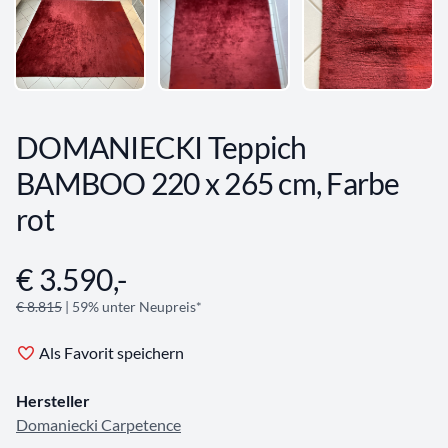
DOMANIECKI Teppich
BAMBOO 220 x 265 cm, Farbe
rot
€ 3.590,-
Angebotsinformationen
€ 8.815
| 59% unter Neupreis*
Als Favorit speichern
Hersteller
Domaniecki Carpetence