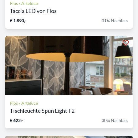
Flos / Arteluce
Taccia LED von Flos
€ 1.890,-
31% Nachlass
Flos / Arteluce
Tischleuchte Spun Light T2
€ 623,-
30% Nachlass