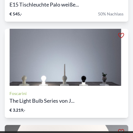
E15 Tischleuchte Palo weiße...
€ 545,-
50% Nachlass
Foscarini
The Light Bulb Series von J...
€ 3.219,-