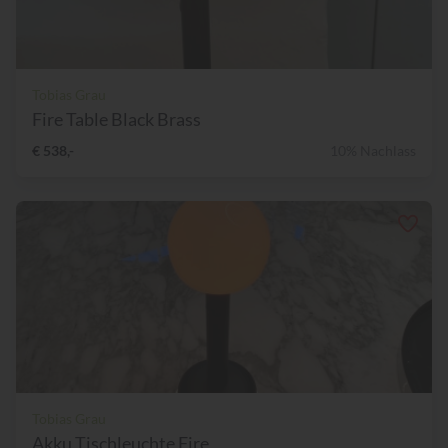
Tobias Grau
Fire Table Black Brass
€ 538,-
10% Nachlass
Tobias Grau
Akku Tischleuchte Fire