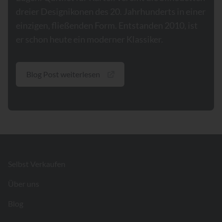
dreier Designikonen des 20. Jahrhunderts in einer
einzigen, fließenden Form. Entstanden 2010, ist
er schon heute ein moderner Klassiker.
Blog Post weiterlesen
Footer
Selbst Verkaufen
Über uns
Blog