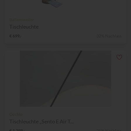
Baltensweiler
Tischleuchte
€ 699,-
32% Nachlass
Occhio
Tischleuchte „Sento E Air T...
€ 1.299,-
25% Nachlass