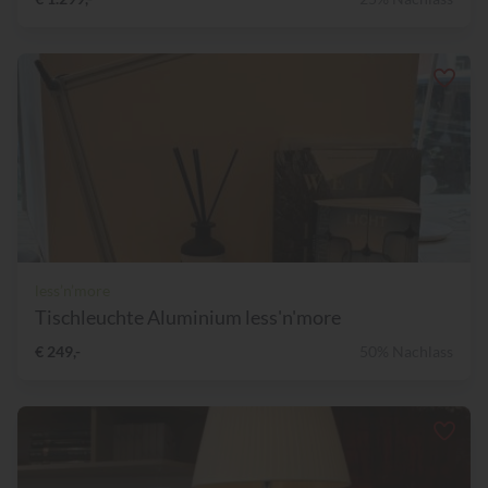
less’n’more
Tischleuchte Aluminium less'n'more
€ 249,-
50% Nachlass