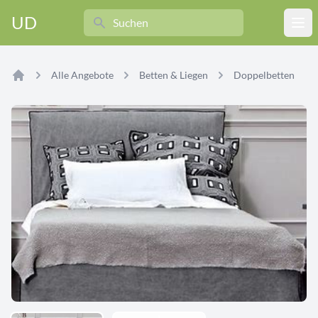
Search
UD
Ope
Alle Angebote
Betten & Liegen
Doppelbetten
Home