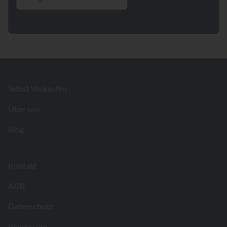
Footer
Selbst Verkaufen
Über uns
Blog
Kontakt
AGB
Datenschutz
Impressum