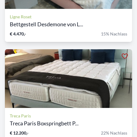
Ligne Roset
Bettgestell Desdemone von L...
€ 4.470,-
15% Nachlass
Treca Paris
Treca Paris Boxspringbett P...
€ 12.200,-
22% Nachlass